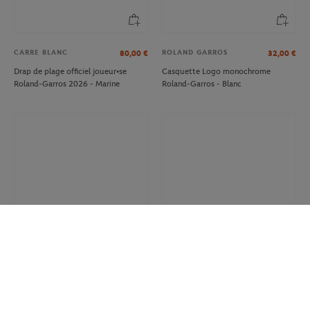
CARRE BLANC
ROLAND GARROS
80,00
€
32,00
€
Drap de plage officiel joueur•se
Casquette Logo monochrome
Roland-Garros 2026 - Marine
Roland-Garros - Blanc
ROLAND GARROS
BIC
12.00
€
8,40
€
7,00
€
Sac Shopping Heritage Roland-
Stylo Court Bic x Roland-Garros -
Garros - Multicolore
Terre battue