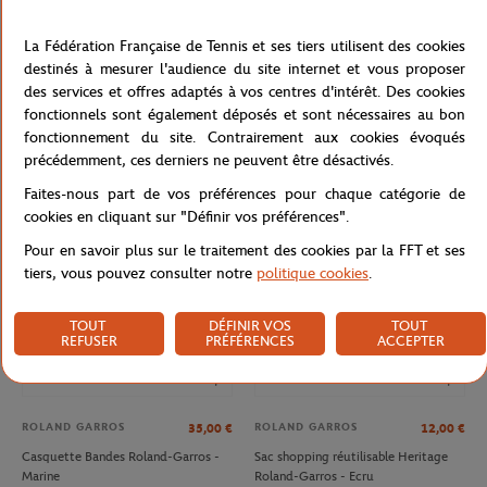
La Fédération Française de Tennis et ses tiers utilisent des cookies
destinés à mesurer l'audience du site internet et vous proposer
des services et offres adaptés à vos centres d'intérêt. Des cookies
ROLAND GARROS
ROLAND GARROS
32,00
€
35,00
€
fonctionnels sont également déposés et sont nécessaires au bon
Casquette Logo monochrome
Casquette Heritage Roland-Garros -
fonctionnement du site. Contrairement aux cookies évoqués
Roland-Garros - Terre battue
Beige
précédemment, ces derniers ne peuvent être désactivés.
Faites-nous part de vos préférences pour chaque catégorie de
NOUVEAU
NOUVEAU
cookies en cliquant sur "Définir vos préférences".
Pour en savoir plus sur le traitement des cookies par la FFT et ses
tiers, vous pouvez consulter notre
politique cookies
.
TOUT
DÉFINIR VOS
TOUT
REFUSER
PRÉFÉRENCES
ACCEPTER
ROLAND GARROS
ROLAND GARROS
35,00
€
12,00
€
Casquette Bandes Roland-Garros -
Sac shopping réutilisable Heritage
Marine
Roland-Garros - Ecru