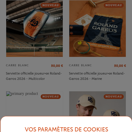
NOUVEAU
NOUVEAU
CARRE BLANC
CARRE BLANC
50,00
€
50,00
€
Serviette officielle joueur•se Roland-
Serviette officielle joueur•se Roland-
Garros 2026 - Multicolor
Garros 2026 - Marine
NOUVEAU
NOUVEAU
VOS PARAMÈTRES DE COOKIES