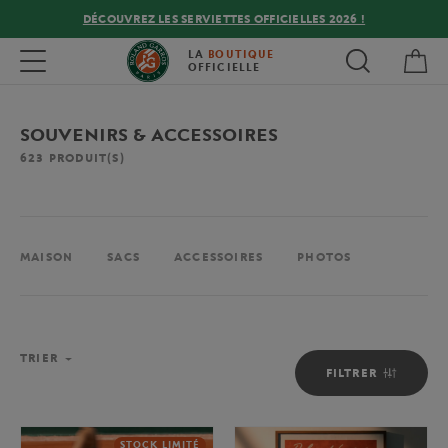
DÉCOUVREZ LES SERVIETTES OFFICIELLES 2026 !
Mon
Toggle navigation
LA
BOUTIQUE
OFFICIELLE
SOUVENIRS & ACCESSOIRES
623
PRODUIT(S)
MAISON
SACS
ACCESSOIRES
PHOTOS
TRIER
FILTRER
STOCK LIMITÉ