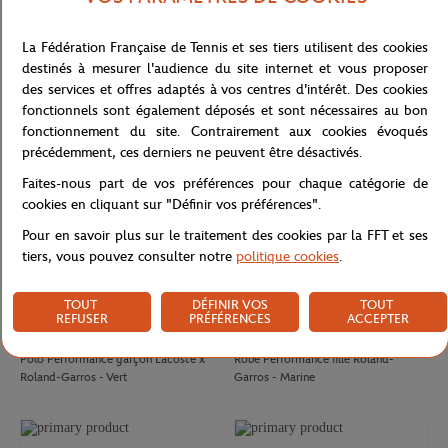
LACOSTE
CARRE BLANC
70,00
€
80,00
€
La Fédération Française de Tennis et ses tiers utilisent des cookies
Casquette Club Lacoste x Roland-
Drap de plage officiel joueur•se
destinés à mesurer l'audience du site internet et vous proposer
Garros - Marine
Roland-Garros 2026 - Marine
des services et offres adaptés à vos centres d'intérêt. Des cookies
fonctionnels sont également déposés et sont nécessaires au bon
fonctionnement du site. Contrairement aux cookies évoqués
précédemment, ces derniers ne peuvent être désactivés.
Faites-nous part de vos préférences pour chaque catégorie de
cookies en cliquant sur "Définir vos préférences".
Pour en savoir plus sur le traitement des cookies par la FFT et ses
tiers, vous pouvez consulter notre
politique cookies
.
TOUT
DÉFINIR VOS
TOUT
REFUSER
PRÉFÉRENCES
ACCEPTER
LACOSTE
ROLAND GARROS
80,00
€
50,00
€
Polo Performance garçon Lacoste x
Robe Performance fille Roland-
Roland-Garros - Vert
Garros - Marine