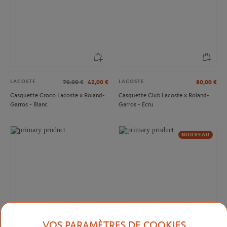
LACOSTE
LACOSTE
70.00
€
42,00
€
80,00
€
Casquette Croco Lacoste x Roland-
Casquette Club Lacoste x Roland-
Garros - Blanc
Garros - Ecru
NOUVEAU
VOS PARAMÈTRES DE COOKIES