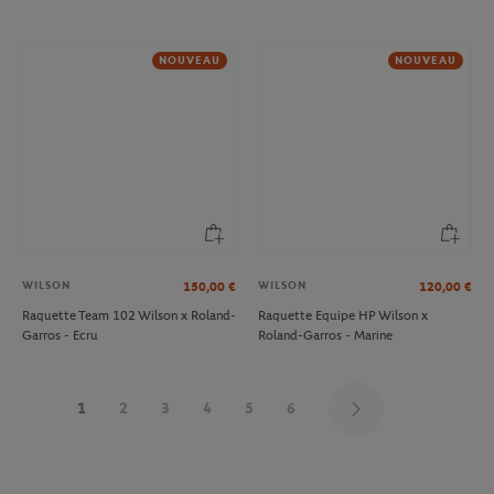
NOUVEAU
NOUVEAU
WILSON
WILSON
150,00
€
120,00
€
Raquette Team 102 Wilson x Roland-
Raquette Equipe HP Wilson x
Garros - Ecru
Roland-Garros - Marine
1
2
3
4
5
6