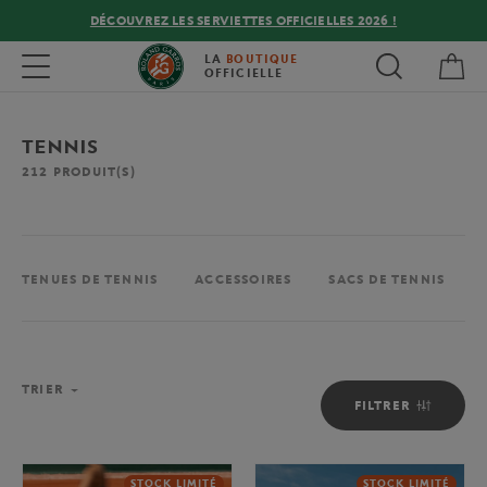
DÉCOUVREZ LES SERVIETTES OFFICIELLES 2026 !
Mon
Toggle navigation
LA
BOUTIQUE
OFFICIELLE
TENNIS
212
PRODUIT(S)
TENUES DE TENNIS
ACCESSOIRES
SACS DE TENNIS
TRIER
FILTRER
STOCK LIMITÉ
STOCK LIMITÉ