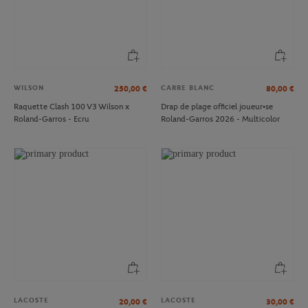
WILSON
CARRE BLANC
250,00
€
80,00
€
Raquette Clash 100 V3 Wilson x
Drap de plage officiel joueur•se
Roland-Garros - Ecru
Roland-Garros 2026 - Multicolor
LACOSTE
LACOSTE
20,00
€
30,00
€