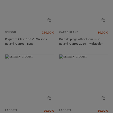
WILSON
CARRE BLANC
250,00
€
80,00
€
Raquette Clash 100 V3 Wilson x
Drap de plage officiel joueur•se
Roland-Garros - Ecru
Roland-Garros 2026 - Multicolor
LACOSTE
LACOSTE
20,00
€
30,00
€