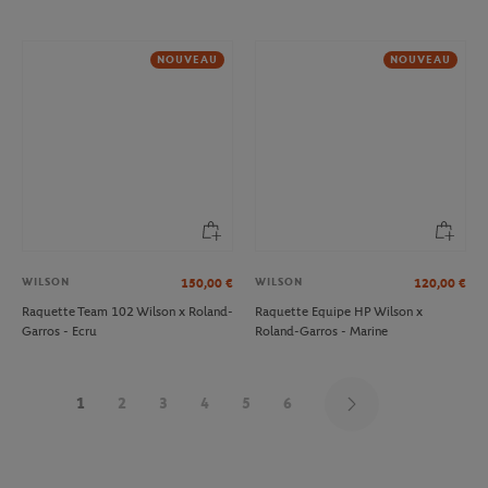
NOUVEAU
NOUVEAU
WILSON
WILSON
150,00
€
120,00
€
Raquette Team 102 Wilson x Roland-
Raquette Equipe HP Wilson x
Garros - Ecru
Roland-Garros - Marine
1
2
3
4
5
6