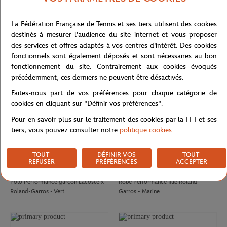
LACOSTE
CARRE BLANC
70,00
€
80,00
€
La Fédération Française de Tennis et ses tiers utilisent des cookies
Casquette Club Lacoste x Roland-
Drap de plage officiel joueur•se
destinés à mesurer l'audience du site internet et vous proposer
Garros - Marine
Roland-Garros 2026 - Marine
des services et offres adaptés à vos centres d'intérêt. Des cookies
fonctionnels sont également déposés et sont nécessaires au bon
fonctionnement du site. Contrairement aux cookies évoqués
précédemment, ces derniers ne peuvent être désactivés.
Faites-nous part de vos préférences pour chaque catégorie de
cookies en cliquant sur "Définir vos préférences".
Pour en savoir plus sur le traitement des cookies par la FFT et ses
tiers, vous pouvez consulter notre
politique cookies
.
TOUT
DÉFINIR VOS
TOUT
REFUSER
PRÉFÉRENCES
ACCEPTER
LACOSTE
ROLAND GARROS
80,00
€
50,00
€
Polo Performance garçon Lacoste x
Robe Performance fille Roland-
Roland-Garros - Vert
Garros - Marine