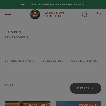
DÉCOUVREZ LES SERVIETTES OFFICIELLES 2026 !
Mon
Toggle navigation
LA
BOUTIQUE
OFFICIELLE
TENNIS
212
PRODUIT(S)
TENUES DE TENNIS
ACCESSOIRES
SACS DE TENNIS
TRIER
FILTRER
STOCK LIMITÉ
STOCK LIMITÉ