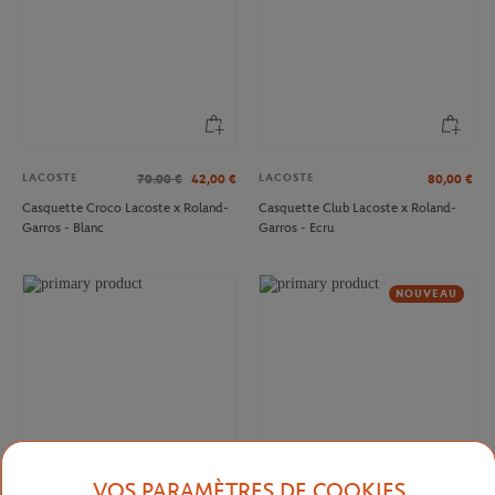
LACOSTE
LACOSTE
70.00
€
42,00
€
80,00
€
Casquette Croco Lacoste x Roland-
Casquette Club Lacoste x Roland-
Garros - Blanc
Garros - Ecru
NOUVEAU
VOS PARAMÈTRES DE COOKIES