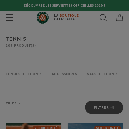
DÉCOUVREZ LES SERVIETTES OFFICIELLES 2026 !
Mon
Toggle navigation
LA
BOUTIQUE
OFFICIELLE
TENNIS
209
PRODUIT(S)
TENUES DE TENNIS
ACCESSOIRES
SACS DE TENNIS
TRIER
FILTRER
STOCK LIMITÉ
STOCK LIMITÉ