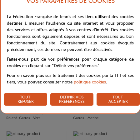
VOS PARAMÈTRES DE COOKIES
LACOSTE
LACOSTE
70,00
€
30,00
€
Casquette Club Lacoste x Roland-
Brief Performance femme Lacoste x
La Fédération Française de Tennis et ses tiers utilisent des cookies
Garros - Marine
Roland-Garros - Terre battue
destinés à mesurer l'audience du site internet et vous proposer
des services et offres adaptés à vos centres d'intérêt. Des cookies
fonctionnels sont également déposés et sont nécessaires au bon
fonctionnement du site. Contrairement aux cookies évoqués
précédemment, ces derniers ne peuvent être désactivés.
Faites-nous part de vos préférences pour chaque catégorie de
cookies en cliquant sur "Définir vos préférences".
Pour en savoir plus sur le traitement des cookies par la FFT et ses
tiers, vous pouvez consulter notre
politique cookies
.
TOUT
DÉFINIR VOS
TOUT
REFUSER
PRÉFÉRENCES
ACCEPTER
LACOSTE
ROLAND GARROS
80,00
€
50,00
€
Polo Performance garçon Lacoste x
Robe Performance fille Roland-
Roland-Garros - Vert
Garros - Marine