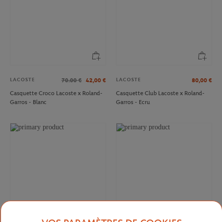
LACOSTE
LACOSTE
70.00
€
42,00
€
80,00
€
Casquette Croco Lacoste x Roland-
Casquette Club Lacoste x Roland-
Garros - Blanc
Garros - Ecru