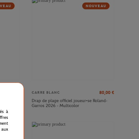
VEAU
NOUVEAU
250,00
€
80,00
€
CARRE BLANC
Roland-
Drap de plage officiel joueur•se Roland-
Garros 2026 - Multicolor
nés à
fres
ment
 aux