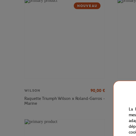
NOUVEAU
90,00
€
WILSON
WILSON
Raquette Triumph Wilson x Roland-Garros -
Sac à dos
Marine
Marine
La 
mes
ada
dép
coo