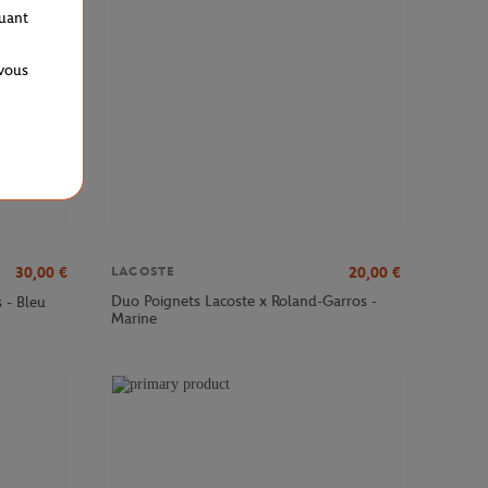
quant
 vous
30,00
€
20,00
€
LACOSTE
Duo Poignets Lacoste x Roland-Garros -
 - Bleu
Marine