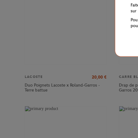
Fai
sur
Pou
pou
20,00
€
LACOSTE
CARRE B
Duo Poignets Lacoste x Roland-Garros -
Drap de pl
Terre battue
Garros 20