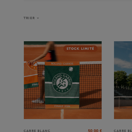
TRIER
STOCK LIMITÉ
50,00
€
CARRE BLANC
CARRE B