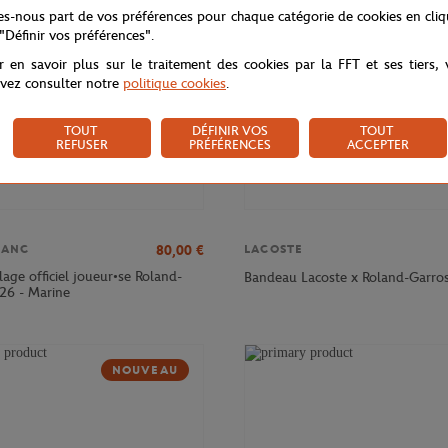
tes-nous part de vos préférences pour chaque catégorie de cookies en cli
 "Définir vos préférences".
r en savoir plus sur le traitement des cookies par la FFT et ses tiers,
vez consulter notre
politique cookies
.
TOUT
DÉFINIR VOS
TOUT
REFUSER
PRÉFÉRENCES
ACCEPTER
80,00
€
LANC
LACOSTE
age officiel joueur•se Roland-
Bandeau Lacoste x Roland-Garros
26 - Marine
NOUVEAU