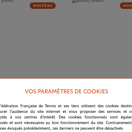
NOUVEAU
NOU
95,00
€
WILSON
VOS PARAMÈTRES DE COOKIES
 RG26 Wilson x Roland-Garros -
Raquette Clash 100 V3 Wilson x 
Garros - Ecru
Fédération Française de Tennis et ses tiers utilisent des cookies desti
urer l'audience du site internet et vous proposer des services et of
ptés à vos centres d'intérêt. Des cookies fonctionnels sont égale
osés et sont nécessaires au bon fonctionnement du site. Contrairement
NOUVEAU
kies évoqués précédemment, ces derniers ne peuvent être désactivés.