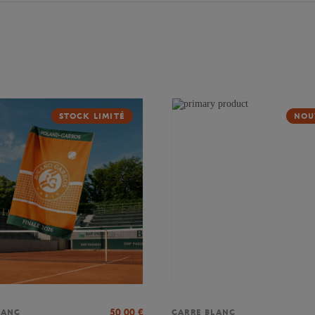
STOCK LIMITÉ
NOU
50,00
€
LANC
CARRE BLANC