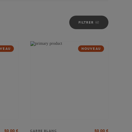
FILTRER
VEAU
NOUVEAU
50,00
€
50,00
€
CARRE BLANC