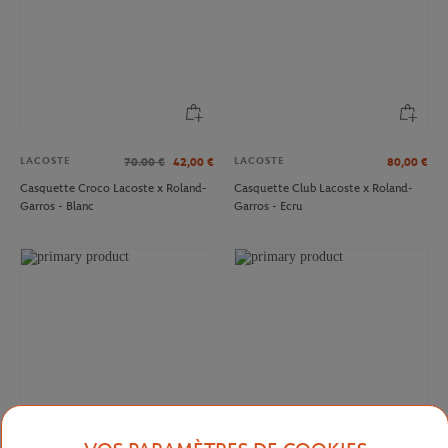
LACOSTE
LACOSTE
70.00
€
42,00
€
80,00
€
Casquette Croco Lacoste x Roland-
Casquette Club Lacoste x Roland-
Garros - Blanc
Garros - Ecru