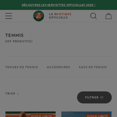
DÉCOUVREZ LES SERVIETTES OFFICIELLES 2026 !
Mon
Toggle navigation
LA
BOUTIQUE
OFFICIELLE
TENNIS
209
PRODUIT(S)
TENUES DE TENNIS
ACCESSOIRES
SACS DE TENNIS
TRIER
FILTRER
STOCK LIMITÉ
STOCK LIMITÉ