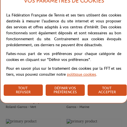
VOS PARAMÈTRES DE COOKIES
LACOSTE
LACOSTE
70,00
€
30,00
€
Casquette Club Lacoste x Roland-
Brief Performance femme Lacoste x
La Fédération Française de Tennis et ses tiers utilisent des cookies
Garros - Marine
Roland-Garros - Terre battue
destinés à mesurer l'audience du site internet et vous proposer
des services et offres adaptés à vos centres d'intérêt. Des cookies
fonctionnels sont également déposés et sont nécessaires au bon
fonctionnement du site. Contrairement aux cookies évoqués
précédemment, ces derniers ne peuvent être désactivés.
Faites-nous part de vos préférences pour chaque catégorie de
cookies en cliquant sur "Définir vos préférences".
Pour en savoir plus sur le traitement des cookies par la FFT et ses
tiers, vous pouvez consulter notre
politique cookies
.
TOUT
DÉFINIR VOS
TOUT
REFUSER
PRÉFÉRENCES
ACCEPTER
LACOSTE
ROLAND GARROS
80,00
€
50,00
€
Polo Performance garçon Lacoste x
Robe Performance fille Roland-
Roland-Garros - Vert
Garros - Marine