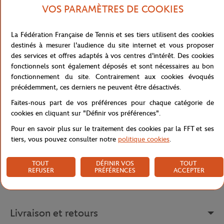
Ce t-shirt Roland-Garros marine pour homme arbore le logo de
VOS PARAMÈTRES DE COOKIES
Roland Garros en grand format et avec un dégradé de couleur
terre battue pour une touche de réalisme unique. Les manches
La Fédération Française de Tennis et ses tiers utilisent des cookies
courtes et le col rond offrent une coupe classique et confortable
destinés à mesurer l'audience du site internet et vous proposer
qui conviendra à toutes les morphologies.
des services et offres adaptés à vos centres d'intérêt. Des cookies
fonctionnels sont également déposés et sont nécessaires au bon
Avec sa conception distinctive et élégante, le t-shirt Roland-Garros
fonctionnement du site. Contrairement aux cookies évoqués
"Big Logo" est un choix parfait pour les amateurs de tennis qui
précédemment, ces derniers ne peuvent être désactivés.
souhaitent afficher leur passion pour le tournoi de Roland-Garros.
Faites-nous part de vos préférences pour chaque catégorie de
Ce t-shirt se décline également en blanc ou terre battue.
cookies en cliquant sur "Définir vos préférences".
Référence :
RTSM0323-MAR
Pour en savoir plus sur le traitement des cookies par la FFT et ses
tiers, vous pouvez consulter notre
politique cookies
.
TOUT
DÉFINIR VOS
TOUT
Caractéristiques
REFUSER
PRÉFÉRENCES
ACCEPTER
Livraison et retours