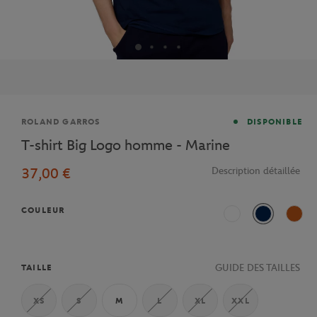
Marque
ROLAND GARROS
DISPONIBLE
T-shirt Big Logo homme - Marine
37,00 €
Description détaillée
COULEUR
Blanc
Marine
Terre
GUIDE DES TAILLES
TAILLE
XS
S
M
L
XL
XXL