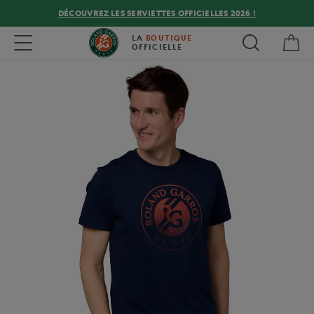
DÉCOUVREZ LES SERVIETTES OFFICIELLES 2026 !
Mon
Toggle navigation
LA
BOUTIQUE
OFFICIELLE