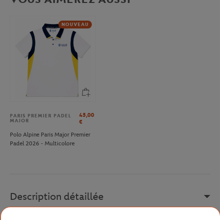
NOUVEAU
45,00
PARIS PREMIER PADEL
MAJOR
€
Polo Alpine Paris Major Premier
Padel 2026 - Multicolore
Description détaillée