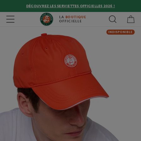
DÉCOUVREZ LES SERVIETTES OFFICIELLES 2026 !
Mon
Toggle navigation
LA
BOUTIQUE
OFFICIELLE
INDISPONIBLE