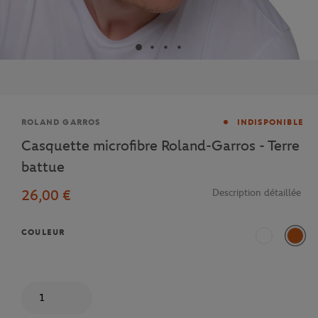
Marque
ROLAND GARROS
INDISPONIBLE
Casquette microfibre Roland-Garros - Terre
battue
26,00 €
Description détaillée
COULEUR
Blanc
Terre
Quantité