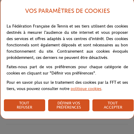
terre battue Roland-Garros. Cette casquette élégante et sobre
arbore le logo Roland-Garros blanc en silicone sur le devant, pour
VOS PARAMÈTRES DE COOKIES
un look à la fois discret et stylé.
La casquette est fabriquée à partir de matériaux de qualité
La Fédération Française de Tennis et ses tiers utilisent des cookies
supérieure pour un grand confort et une longue durée de vie. Les
destinés à mesurer l'audience du site internet et vous proposer
œillets respirants permettent de garder votre tête au frais, même
des services et offres adaptés à vos centres d'intérêt. Des cookies
par temps chaud. La casquette est également réglable pour un
fonctionnels sont également déposés et sont nécessaires au bon
ajustement parfait à toutes les tailles de tête.
fonctionnement du site. Contrairement aux cookies évoqués
Que ce soit pour une partie de tennis ou pour une journée
précédemment, ces derniers ne peuvent être désactivés.
décontractée, la casquette microfibre Roland-Garros est
Faites-nous part de vos préférences pour chaque catégorie de
l'accessoire parfait pour afficher votre passion pour le tennis avec
cookies en cliquant sur "Définir vos préférences".
style.
Pour en savoir plus sur le traitement des cookies par la FFT et ses
Référence :
RCQU0223-TBA-TU
tiers, vous pouvez consulter notre
politique cookies
.
TOUT
DÉFINIR VOS
TOUT
REFUSER
PRÉFÉRENCES
ACCEPTER
Caractéristiques