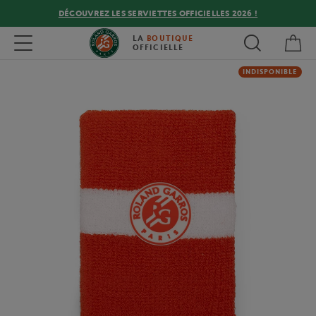
DÉCOUVREZ LES SERVIETTES OFFICIELLES 2026 !
Mon
Toggle navigation
LA
BOUTIQUE
OFFICIELLE
INDISPONIBLE