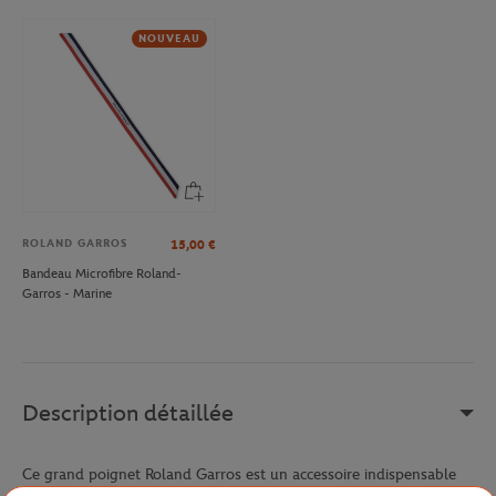
NOUVEAU
ROLAND GARROS
15,00
€
Bandeau Microfibre Roland-
Garros - Marine
Description détaillée
Ce grand poignet Roland Garros est un accessoire indispensable