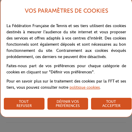
pour tous les amateurs de tennis qui cherchent à ajouter une
touche de style à leur tenue de sport. Il est composé à 80% de
VOS PARAMÈTRES DE COOKIES
coton, 12% d'élasthanne et 8% de polyester, ce qui en fait un
produit confortable et durable.
La Fédération Française de Tennis et ses tiers utilisent des cookies
Les bandes terre battue et la bande blanche centrale sont conçues
destinés à mesurer l'audience du site internet et vous proposer
avec une finition ton sur ton du logo Roland Garros, ce qui lui
des services et offres adaptés à vos centres d'intérêt. Des cookies
donne un look élégant et authentique. Il en fera un allier parfait
fonctionnels sont également déposés et sont nécessaires au bon
pour absorber la transpiration et garder votre poignet au sec
fonctionnement du site. Contrairement aux cookies évoqués
pendant les matchs de tennis.
précédemment, ces derniers ne peuvent être désactivés.
Simple à enfiler, il conviendra à toutes les tailles de poignet. Il est
Faites-nous part de vos préférences pour chaque catégorie de
également facile à entretenir, lavable en machine et résistant à la
cookies en cliquant sur "Définir vos préférences".
décoloration.
Pour en savoir plus sur le traitement des cookies par la FFT et ses
Référence :
RPEU0423-TBA-TU
tiers, vous pouvez consulter notre
politique cookies
.
TOUT
DÉFINIR VOS
TOUT
REFUSER
PRÉFÉRENCES
ACCEPTER
Caractéristiques