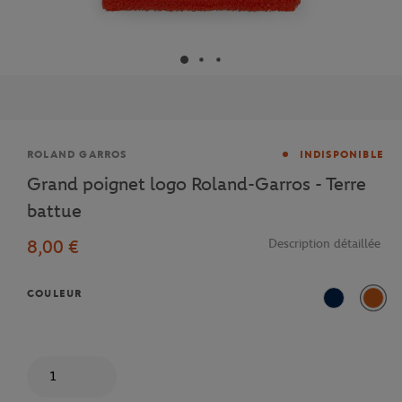
Marque
ROLAND GARROS
INDISPONIBLE
Grand poignet logo Roland-Garros - Terre
battue
8,00 €
Description détaillée
COULEUR
Marine
Terre
Quantité