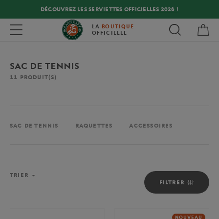
DÉCOUVREZ LES SERVIETTES OFFICIELLES 2026 !
Mon
Toggle navigation
LA
BOUTIQUE
OFFICIELLE
SAC DE TENNIS
11
PRODUIT(S)
SAC DE TENNIS
RAQUETTES
ACCESSOIRES
TRIER
FILTRER
NOUVEAU