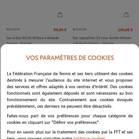
WILSON
WILSON
95,00
€
150,00
€
Sac à dos RG26 Wilson x Roland-
Sac raquettes 15 tour Soirée Wilson
Garros - Marine
x Roland-Garros - Marine
VOS PARAMÈTRES DE COOKIES
NOUVEAU
La Fédération Française de Tennis et ses tiers utilisent des cookies
destinés à mesurer l'audience du site internet et vous proposer
des services et offres adaptés à vos centres d'intérêt. Des cookies
fonctionnels sont également déposés et sont nécessaires au bon
fonctionnement du site. Contrairement aux cookies évoqués
précédemment, ces derniers ne peuvent être désactivés.
Faites-nous part de vos préférences pour chaque catégorie de
cookies en cliquant sur "Définir vos préférences".
WILSON
110,00
€
Pour en savoir plus sur le traitement des cookies par la FFT et ses
Sac raquettes Duffel L Wilson x
tiers, vous pouvez consulter notre
politique cookies
.