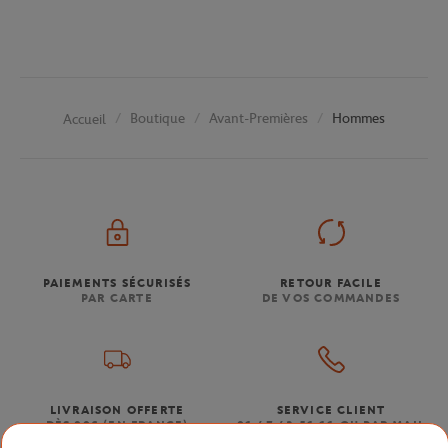
Boutique
Avant-Premières
Hommes
Accueil
PAIEMENTS SÉCURISÉS
RETOUR FACILE
PAR CARTE
DE VOS COMMANDES
LIVRAISON OFFERTE
SERVICE CLIENT
DÈS 80€ (EN FRANCE)
01 47 43 51 11 OU PAR MAIL