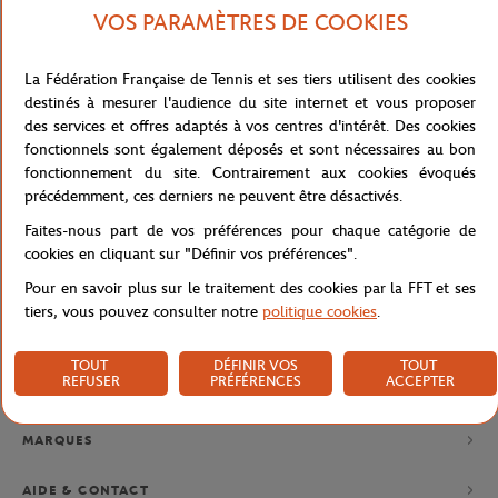
VOS PARAMÈTRES DE COOKIES
La Fédération Française de Tennis et ses tiers utilisent des cookies
destinés à mesurer l'audience du site internet et vous proposer
NEWSLETTER
des services et offres adaptés à vos centres d'intérêt. Des cookies
fonctionnels sont également déposés et sont nécessaires au bon
EN VOUS ABONNANT À NOS NEWSLETTERS, NE LOUPEZ PLUS
NOS NOUVEAUTÉS, OFFRES SPÉCIALES ET EXCLUSIVITÉS.
fonctionnement du site. Contrairement aux cookies évoqués
précédemment, ces derniers ne peuvent être désactivés.
Faites-nous part de vos préférences pour chaque catégorie de
cookies en cliquant sur "Définir vos préférences".
Politique de confidentialité
Pour en savoir plus sur le traitement des cookies par la FFT et ses
tiers, vous pouvez consulter notre
politique cookies
.
TOUT
DÉFINIR VOS
TOUT
REFUSER
PRÉFÉRENCES
ACCEPTER
MARQUES
AIDE & CONTACT