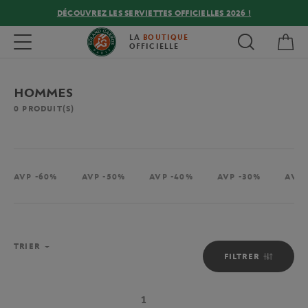
DÉCOUVREZ LES SERVIETTES OFFICIELLES 2026 !
Mon
Toggle navigation
LA
BOUTIQUE
OFFICIELLE
HOMMES
0
PRODUIT(S)
AVP -60%
AVP -50%
AVP -40%
AVP -30%
AVP 
TRIER
FILTRER
1