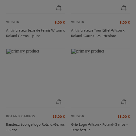
WILSON
WILSON
8,00
€
8,00
€
Antivibrateur balle de tennis Wilson x
Antivibrateurs Tour Eiffel Wilson x
Roland Garros - jaune
Roland-Garros - Multicolore
ROLAND GARROS
WILSON
15,00
€
13,00
€
Bandeau éponge logo Roland-Garros
Grip Logo Wilson x Roland-Garros -
- Blanc
Terre battue