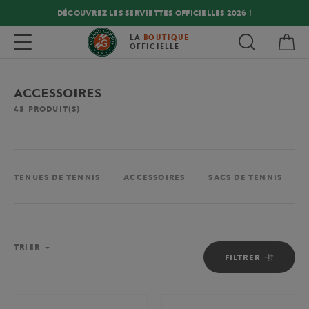
DÉCOUVREZ LES SERVIETTES OFFICIELLES 2026 !
Mon
Toggle navigation
LA
BOUTIQUE
OFFICIELLE
ACCESSOIRES
43
PRODUIT(S)
TENUES DE TENNIS
ACCESSOIRES
SACS DE TENNIS
TRIER
FILTRER