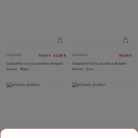
LACOSTE
LACOSTE
70.00
€
42,00
€
80,00
€
Casquette Croco Lacoste x Roland-
Casquette Club Lacoste x Roland-
Garros - Blanc
Garros - Ecru