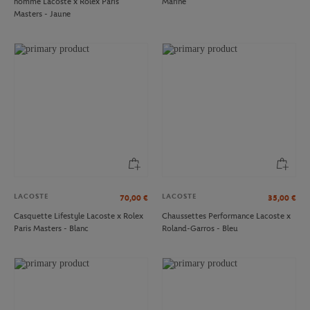
homme Lacoste x Rolex Paris
Marine
Masters - Jaune
LACOSTE
LACOSTE
70,00
€
35,00
€
Casquette Lifestyle Lacoste x Rolex
Chaussettes Performance Lacoste x
Paris Masters - Blanc
Roland-Garros - Bleu