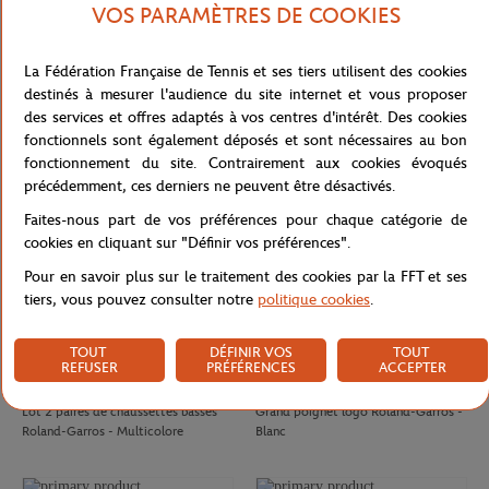
VOS PARAMÈTRES DE COOKIES
ROLAND GARROS
ROLAND GARROS
29,00
€
29,00
€
La Fédération Française de Tennis et ses tiers utilisent des cookies
Casquette Logo Roland-Garros -
Casquette Logo Roland-Garros -
destinés à mesurer l'audience du site internet et vous proposer
Terre battue
Blanc
des services et offres adaptés à vos centres d'intérêt. Des cookies
fonctionnels sont également déposés et sont nécessaires au bon
fonctionnement du site. Contrairement aux cookies évoqués
précédemment, ces derniers ne peuvent être désactivés.
Faites-nous part de vos préférences pour chaque catégorie de
cookies en cliquant sur "Définir vos préférences".
Pour en savoir plus sur le traitement des cookies par la FFT et ses
tiers, vous pouvez consulter notre
politique cookies
.
TOUT
DÉFINIR VOS
TOUT
REFUSER
PRÉFÉRENCES
ACCEPTER
ROLAND GARROS
ROLAND GARROS
18,00
€
8,00
€
Lot 2 paires de chaussettes basses
Grand poignet logo Roland-Garros -
Roland-Garros - Multicolore
Blanc