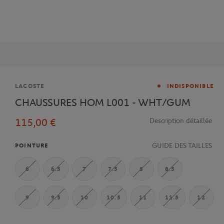
Marque
LACOSTE
INDISPONIBLE
CHAUSSURES HOM L001 - WHT/GUM
115,00 €
Description détaillée
GUIDE DES TAILLES
POINTURE
6
6.5
7
7.5
8
8.5
9
9.5
10
10.5
11
11.5
12