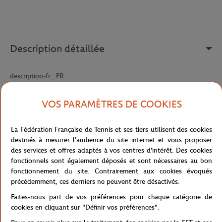
Description détaillée
description-fr_FR
Référence :
45SMA0070-Y37
VOS PARAMÈTRES DE COOKIES
La Fédération Française de Tennis et ses tiers utilisent des cookies
Caractéristiques
destinés à mesurer l'audience du site internet et vous proposer
des services et offres adaptés à vos centres d'intérêt. Des cookies
fonctionnels sont également déposés et sont nécessaires au bon
fonctionnement du site. Contrairement aux cookies évoqués
Livraison et retours
précédemment, ces derniers ne peuvent être désactivés.
Faites-nous part de vos préférences pour chaque catégorie de
cookies en cliquant sur "Définir vos préférences".