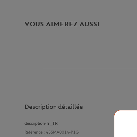
VOUS AIMEREZ AUSSI
Description détaillée
description-fr_FR
Référence :
45SMA0014-P1G