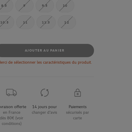
8.5
9
9.5
10
10.5
11
11.5
12
AJOUTER AU PANIER
erci de sélectionner les caractéristiques du produit.
ivraison offerte
14 jours pour
Paiements
en France
changer d'avis
sécurisés par
dès 80€ (voir
carte
conditions)