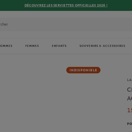
DÉCOUVREZ LES SERVIETTES OFFICIELLES 2026 !
HOMMES
FEMMES
ENFANTS
SOUVENIRS & ACCESSOIRES
INDISPONIBLE
Ma
LA
C
A
1
PO