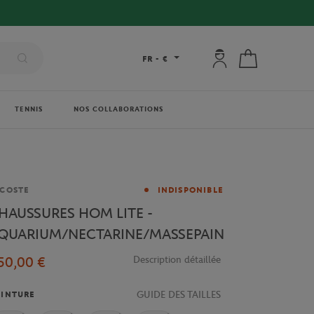
Mon compte : se co
Mon panier
FR
-
€
TENNIS
NOS COLLABORATIONS
rque
COSTE
INDISPONIBLE
HAUSSURES HOM LITE -
QUARIUM/NECTARINE/MASSEPAIN
50,00 €
Description détaillée
GUIDE DES TAILLES
INTURE