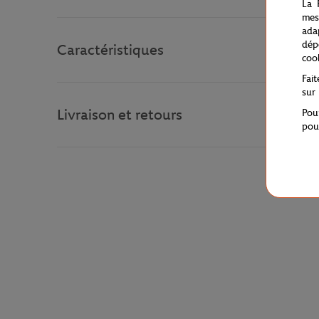
La 
mes
ada
dép
Caractéristiques
coo
Fai
sur
Livraison et retours
Pou
pou