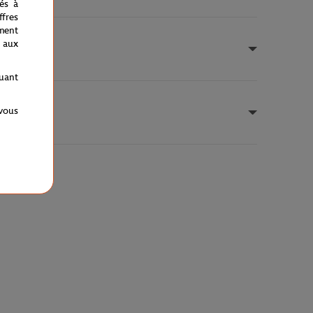
nés à
fres
ment
 aux
quant
 vous