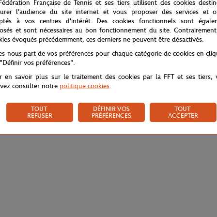
Fédération Française de Tennis et ses tiers utilisent des cookies desti
urer l'audience du site internet et vous proposer des services et of
ptés à vos centres d'intérêt. Des cookies fonctionnels sont égale
osés et sont nécessaires au bon fonctionnement du site. Contrairement
kies évoqués précédemment, ces derniers ne peuvent être désactivés.
tes-nous part de vos préférences pour chaque catégorie de cookies en cli
 "Définir vos préférences".
r en savoir plus sur le traitement des cookies par la FFT et ses tiers,
vez consulter notre
politique cookies
.
TOUT
DÉFINIR VOS
TOUT
REFUSER
PRÉFÉRENCES
ACCEPTER