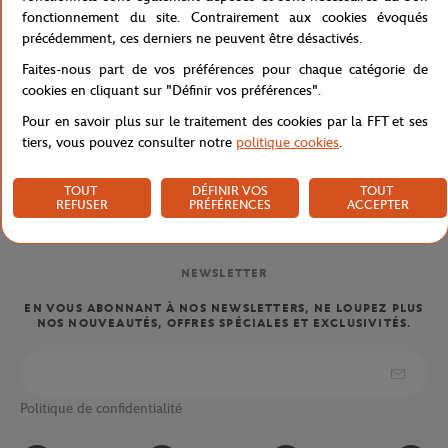
PAIEMENTS SÉCURISÉS
RETOUR FACILE
fonctionnement du site. Contrairement aux cookies évoqués
PAR CARTE
DE VOS COMMANDES
précédemment, ces derniers ne peuvent être désactivés.
Faites-nous part de vos préférences pour chaque catégorie de
cookies en cliquant sur "Définir vos préférences".
Pour en savoir plus sur le traitement des cookies par la FFT et ses
LIVRAISON OFFERTE
SERVICE CLIENT
tiers, vous pouvez consulter notre
politique cookies
.
DÈS 80€ (EN FRANCE)
01 47 43 51 11 OU PAR MAIL
TOUT
DÉFINIR VOS
TOUT
REFUSER
PRÉFÉRENCES
ACCEPTER
NEWSLETTER
EN VOUS ABONNANT À NOS NEWSLETTERS, NE LOUPEZ PLUS
NOS NOUVEAUTÉS, OFFRES SPÉCIALES ET EXCLUSIVITÉS.
Politique de confidentialité