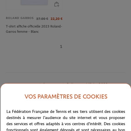
ROLAND GARROS
37.00
€
22,20
€
T-shirt affiche officielle 2023 Roland-
Garros femme - Blanc
1
Boutique
Collection Affiche 2023
Accueil
VOS PARAMÈTRES DE COOKIES
La Fédération Française de Tennis et ses tiers utilisent des cookies
destinés à mesurer l'audience du site internet et vous proposer
des services et offres adaptés à vos centres d'intérêt. Des cookies
fonctionnels sont également déposés et sont nécessaires au bon