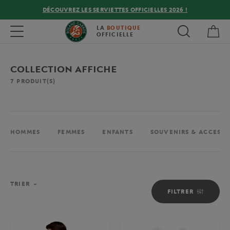
DÉCOUVREZ LES SERVIETTES OFFICIELLES 2026 !
Mon
Toggle navigation
LA
BOUTIQUE
OFFICIELLE
COLLECTION AFFICHE
7
PRODUIT(S)
HOMMES
FEMMES
ENFANTS
SOUVENIRS & ACCESSO
TRIER
FILTRER