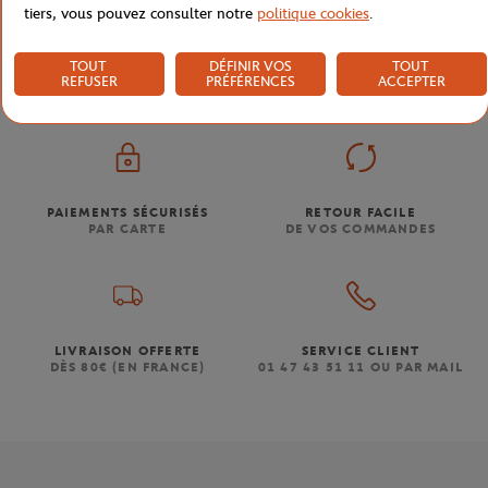
tiers, vous pouvez consulter notre
politique cookies
.
Boutique
Collection Affiche
Accueil
TOUT
DÉFINIR VOS
TOUT
REFUSER
PRÉFÉRENCES
ACCEPTER
PAIEMENTS SÉCURISÉS
RETOUR FACILE
PAR CARTE
DE VOS COMMANDES
LIVRAISON OFFERTE
SERVICE CLIENT
DÈS 80€ (EN FRANCE)
01 47 43 51 11 OU PAR MAIL