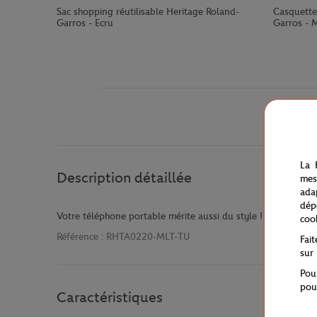
Sac shopping réutilisable Heritage Roland-
Casquett
Garros - Ecru
Garros - 
La 
Description détaillée
mes
ada
dép
Votre téléphone portable mérite aussi du style ! Protégez-le
coo
Référence :
RHTA0220-MLT-TU
Fai
sur
Pou
pou
Caractéristiques