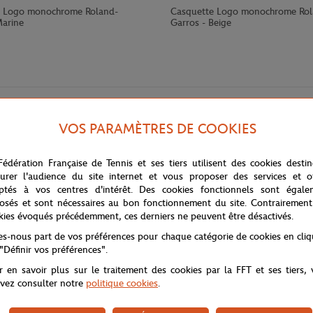
e Logo monochrome Roland-
Casquette Logo monochrome Rol
Marine
Garros - Beige
VOS PARAMÈTRES DE COOKIES
Fédération Française de Tennis et ses tiers utilisent des cookies desti
urer l'audience du site internet et vous proposer des services et of
ptés à vos centres d'intérêt. Des cookies fonctionnels sont égale
osés et sont nécessaires au bon fonctionnement du site. Contrairement
 avec cette coque de la collection Color Block adaptée aux iPhone 6, 6S, 7
kies évoqués précédemment, ces derniers ne peuvent être désactivés.
tes-nous part de vos préférences pour chaque catégorie de cookies en cli
 "Définir vos préférences".
r en savoir plus sur le traitement des cookies par la FFT et ses tiers,
vez consulter notre
politique cookies
.