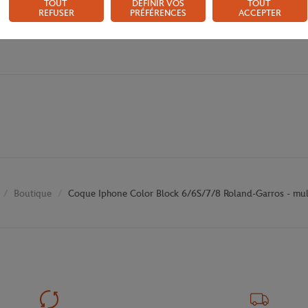
TOUT
DÉFINIR VOS
TOUT
REFUSER
PRÉFÉRENCES
ACCEPTER
Boutique
Coque Iphone Color Block 6/6S/7/8 Roland-Garros - mul