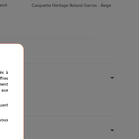
and-
Casquette Heritage Roland-Garros - Beige
nés à
fres
ment
 aux
 et 8.
quant
 vous