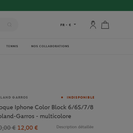
Mon compte : se co
Mon panier
FR
-
€
TENNIS
NOS COLLABORATIONS
rque
OLAND GARROS
INDISPONIBLE
oque Iphone Color Block 6/6S/7/8
oland-Garros - multicolore
0,00 €
12,00 €
Description détaillée