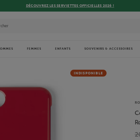
DÉCOUVREZ LES SERVIETTES OFFICIELLES 2026 !
HOMMES
FEMMES
ENFANTS
SOUVENIRS & ACCESSOIRES
INDISPONIBLE
Ma
R
C
R
2