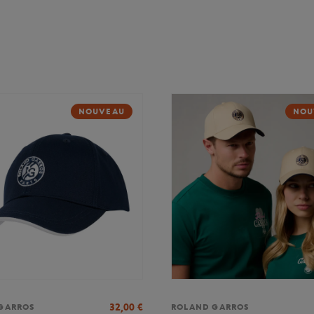
NOUVEAU
NOU
32,00
€
GARROS
ROLAND GARROS