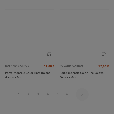
ROLAND GARROS
ROLAND GARROS
12,00
€
12,00
€
Porte-monnaie Color Lines Roland-
Porte-monnaie Color Line Roland-
Garros - Ecru
Garros - Gris
1
2
3
4
5
6