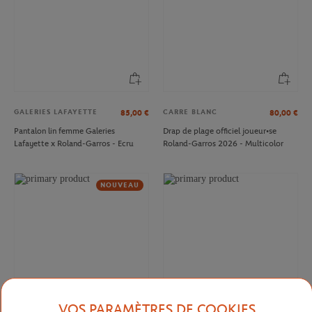
GALERIES LAFAYETTE
CARRE BLANC
85,00
€
80,00
€
Pantalon lin femme Galeries
Drap de plage officiel joueur•se
Lafayette x Roland-Garros - Ecru
Roland-Garros 2026 - Multicolor
NOUVEAU
VOS PARAMÈTRES DE COOKIES