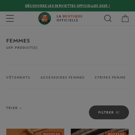
DÉCOUVREZ LES SERVIETTES OFFICIELLES 2026 !
Mon
Toggle navigation
LA
BOUTIQUE
OFFICIELLE
FEMMES
469
PRODUIT(S)
VÊTEMENTS
ACCESSOIRES FEMMES
STRIPES FEMME
TRIER
FILTRER
NOUVEAU
NOUVEAU