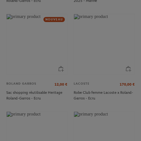
Roland-Garros - Ecru
2025 - Marine
NOUVEAU
ROLAND GARROS
LACOSTE
12,00
€
170,00
€
Sac shopping réutilisable Heritage
Robe Club femme Lacoste x Roland-
Roland-Garros - Ecru
Garros - Ecru