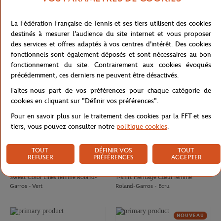
ROLAND GARROS
GALERIES LAFAYETTE
32,00
€
50,00
€
La Fédération Française de Tennis et ses tiers utilisent des cookies
Casquette Logo monochrome
T-shirt Chic femme Galeries
destinés à mesurer l'audience du site internet et vous proposer
Roland-Garros - Blanc
Lafayette x Roland-Garros - Blanc
des services et offres adaptés à vos centres d'intérêt. Des cookies
fonctionnels sont également déposés et sont nécessaires au bon
NOUVEAU
fonctionnement du site. Contrairement aux cookies évoqués
précédemment, ces derniers ne peuvent être désactivés.
Faites-nous part de vos préférences pour chaque catégorie de
cookies en cliquant sur "Définir vos préférences".
Pour en savoir plus sur le traitement des cookies par la FFT et ses
tiers, vous pouvez consulter notre
politique cookies
.
TOUT
DÉFINIR VOS
TOUT
REFUSER
PRÉFÉRENCES
ACCEPTER
ROLAND GARROS
ROLAND GARROS
75,00
€
37,00
€
Sweat Color Lines femme Roland-
T-shirt Heritage Cœur femme
Garros - Vert
Roland-Garros - Ecru
NOUVEAU