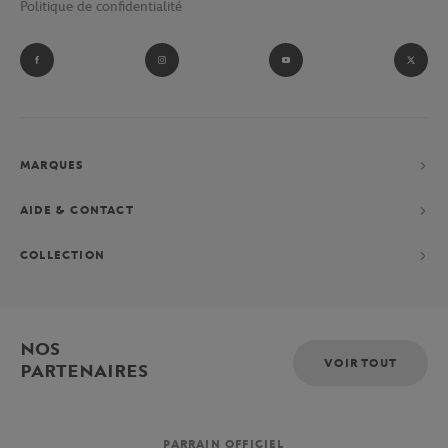
Politique de confidentialité
et ramasseurs de balles du tournoi parisien.
Fan absolu de Novak Djokovic ? Laissez-vous tenter par sa
collection performance constituée d’un polo, d’un short et d’une
veste, exclusivement imaginés pour le Grand-Chelem parisien.
MARQUES
AIDE & CONTACT
COLLECTION
NOS
VOIR TOUT
PARTENAIRES
PARRAIN OFFICIEL