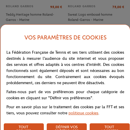
ROLAND GARROS
ROLAND GARROS
95,00
€
75,00
€
Teddy Heritage homme Roland-
Sweat Logo embossé homme
Garros - Marine
Roland-Garros - Marine
VOS PARAMÈTRES DE COOKIES
La Fédération Française de Tennis et ses tiers utilisent des cookies
destinés à mesurer l'audience du site internet et vous proposer
des services et offres adaptés à vos centres d'intérêt. Des cookies
fonctionnels sont également déposés et sont nécessaires au bon
fonctionnement du site. Contrairement aux cookies évoqués
précédemment, ces derniers ne peuvent être désactivés.
Faites-nous part de vos préférences pour chaque catégorie de
LACOSTE
LACOSTE
90,00
€
140,00
€
cookies en cliquant sur "Définir vos préférences".
Espadrilles Club Homme Lacoste x
Polo Arbitre Homme Lacoste x
Pour en savoir plus sur le traitement des cookies par la FFT et ses
Roland-Garros - Terre Battue
Roland-Garros - Marine
tiers, vous pouvez consulter notre
politique cookies
.
TOUT
DÉFINIR VOS
TOUT