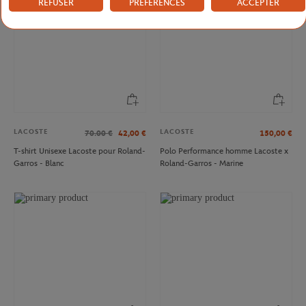
REFUSER
PRÉFÉRENCES
ACCEPTER
LACOSTE
LACOSTE
70.00
€
42,00
€
150,00
€
T-shirt Unisexe Lacoste pour Roland-
Polo Performance homme Lacoste x
Garros - Blanc
Roland-Garros - Marine