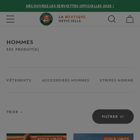
DÉCOUVREZ LES SERVIETTES OFFICIELLES 2026 !
Mon
Toggle navigation
LA
BOUTIQUE
OFFICIELLE
HOMMES
532
PRODUIT(S)
VÊTEMENTS
ACCESSOIRES HOMMES
STRIPES HOMME
TRIER
FILTRER
STOCK LIMITÉ
STOCK LIMITÉ