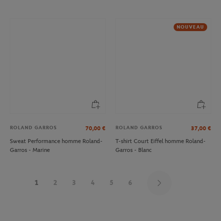
NOUVEAU
ROLAND GARROS
ROLAND GARROS
70,00
€
37,00
€
Sweat Performance homme Roland-
T-shirt Court Eiffel homme Roland-
Garros - Marine
Garros - Blanc
1
2
3
4
5
6