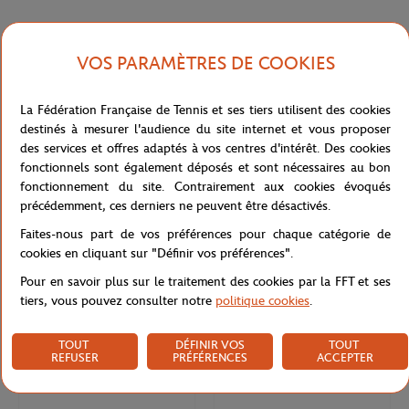
VOS PARAMÈTRES DE COOKIES
La Fédération Française de Tennis et ses tiers utilisent des cookies
destinés à mesurer l'audience du site internet et vous proposer
des services et offres adaptés à vos centres d'intérêt. Des cookies
fonctionnels sont également déposés et sont nécessaires au bon
fonctionnement du site. Contrairement aux cookies évoqués
précédemment, ces derniers ne peuvent être désactivés.
ROLAND GARROS
ROLAND GARROS
20,00
€
20.00
€
10,00
€
Faites-nous part de vos préférences pour chaque catégorie de
Fiole de terre battue véritable logo
Lot de 3 masques visage en coton
cookies en cliquant sur "Définir vos préférences".
tricolore Roland-Garros -
Roland-Garros - Marine, blanc et
Pour en savoir plus sur le traitement des cookies par la FFT et ses
multicolore
terre-battue
tiers, vous pouvez consulter notre
politique cookies
.
TOUT
DÉFINIR VOS
TOUT
REFUSER
PRÉFÉRENCES
ACCEPTER