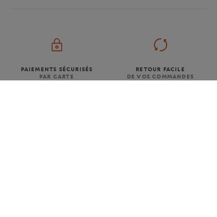
PAIEMENTS SÉCURISÉS
RETOUR FACILE
PAR CARTE
DE VOS COMMANDES
LIVRAISON OFFERTE
SERVICE CLIENT
DÈS 80€ (EN FRANCE)
01 47 43 51 11 OU PAR MAIL
NEWSLETTER
EN VOUS ABONNANT À NOS NEWSLETTERS, NE LOUPEZ PLUS