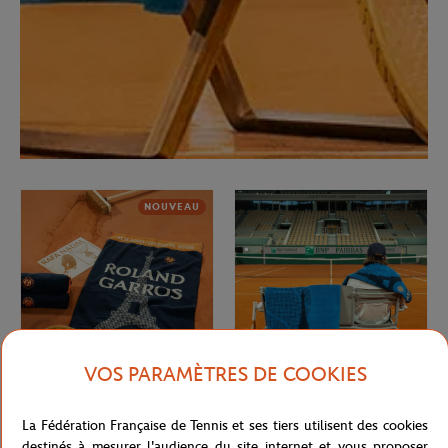
NOUVEAU
VOS PARAMÈTRES DE COOKIES
CARRE BLANC
CARRE BLANC
50,00
€
50,00
€
La Fédération Française de Tennis et ses tiers utilisent des cookies
Serviette officielle joueur•se Roland-
Serviette officielle joueur•se Roland-
destinés à mesurer l'audience du site internet et vous proposer