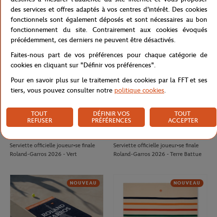
Garros 2026 - Marine
Garros 2025 - Marine
des services et offres adaptés à vos centres d'intérêt. Des cookies
fonctionnels sont également déposés et sont nécessaires au bon
fonctionnement du site. Contrairement aux cookies évoqués
STOCK LIMITÉ
STOCK LIMITÉ
précédemment, ces derniers ne peuvent être désactivés.
Faites-nous part de vos préférences pour chaque catégorie de
cookies en cliquant sur "Définir vos préférences".
Pour en savoir plus sur le traitement des cookies par la FFT et ses
tiers, vous pouvez consulter notre
politique cookies
.
TOUT
DÉFINIR VOS
TOUT
REFUSER
PRÉFÉRENCES
ACCEPTER
CARRE BLANC
CARRE BLANC
50,00
€
50,00
€
Serviette officielle joueur•se finale
Serviette officielle joueur•se finale
Roland-Garros 2026 - Vert
Roland-Garros 2026 - Terre Battue
NOUVEAU
NOUVEAU