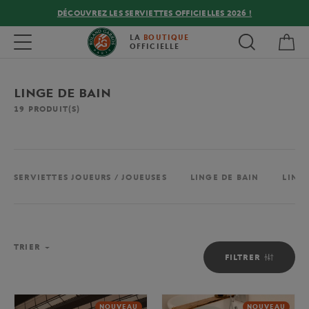
DÉCOUVREZ LES SERVIETTES OFFICIELLES 2026 !
Mon
Toggle navigation
LA
BOUTIQUE
OFFICIELLE
LINGE DE BAIN
19
PRODUIT(S)
SERVIETTES JOUEURS / JOUEUSES
LINGE DE BAIN
LINGE
TRIER
FILTRER
NOUVEAU
NOUVEAU