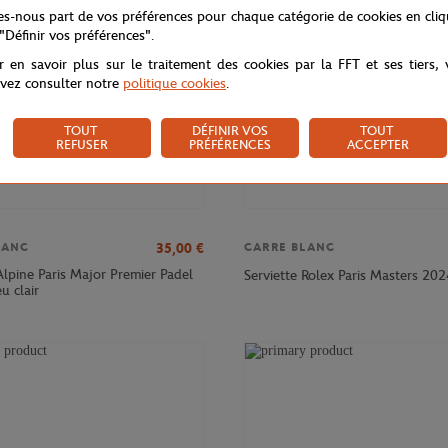
tes-nous part de vos préférences pour chaque catégorie de cookies en cli
 "Définir vos préférences".
r en savoir plus sur le traitement des cookies par la FFT et ses tiers,
vez consulter notre
politique cookies
.
TOUT
DÉFINIR VOS
TOUT
REFUSER
PRÉFÉRENCES
ACCEPTER
35,00
€
LANC
CARRE BLANC
Alpine Paris Major Premier Padel
Serviette Rolex Paris Masters 202
u clair