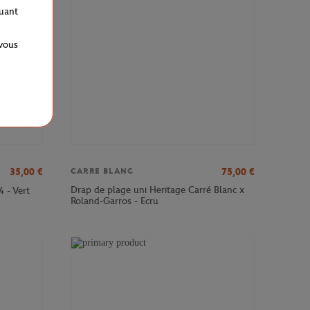
quant
 vous
35,00
€
75,00
€
CARRE BLANC
Drap de plage uni Heritage Carré Blanc x
4 - Vert
Roland-Garros - Ecru