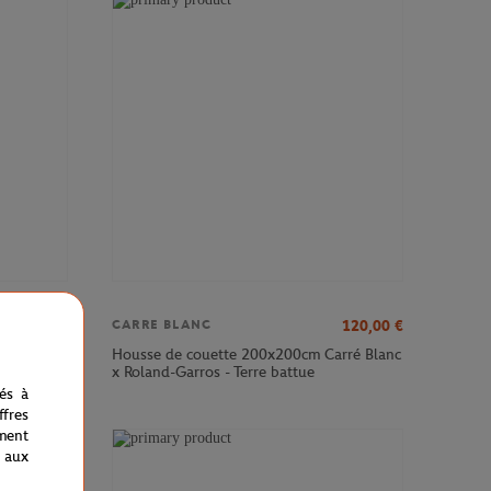
39,00
€
120,00
€
CARRE BLANC
re Blanc x
Housse de couette 200x200cm Carré Blanc
x Roland-Garros - Terre battue
nés à
fres
ment
 aux