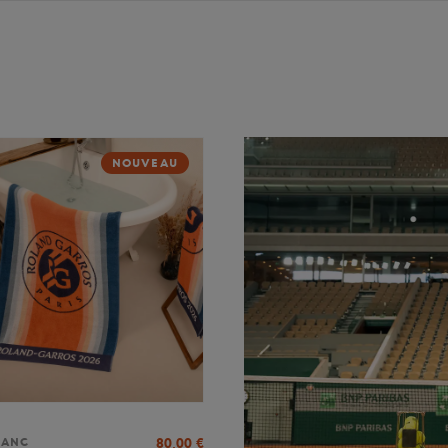
NOUVEAU
80,00
€
LANC