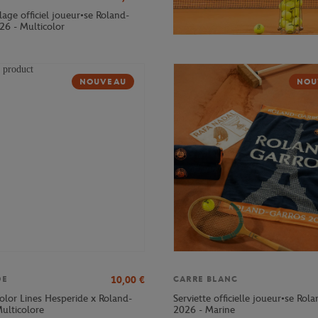
age officiel joueur•se Roland-
26 - Multicolor
NOUVEAU
NOU
10,00
€
DE
CARRE BLANC
olor Lines Hesperide x Roland-
Serviette officielle joueur•se Rol
ulticolore
2026 - Marine