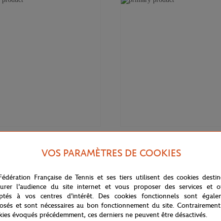
32,00
€
LANC
CARRE BLANC
VOS PARAMÈTRES DE COOKIES
ler 50x70cm Carré Blanc x
Serviette trousse Color Lines Car
rros - Terre battue
Roland-Garros - Beige
Fédération Française de Tennis et ses tiers utilisent des cookies desti
urer l'audience du site internet et vous proposer des services et of
ptés à vos centres d'intérêt. Des cookies fonctionnels sont égale
osés et sont nécessaires au bon fonctionnement du site. Contrairement
kies évoqués précédemment, ces derniers ne peuvent être désactivés.