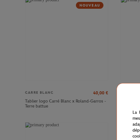
NOUVEAU
40,00
€
CARRE BLANC
CARRE B
Tablier logo Carré Blanc x Roland-Garros -
Taie oreil
Terre battue
Roland-Ga
La 
mes
ada
dép
coo