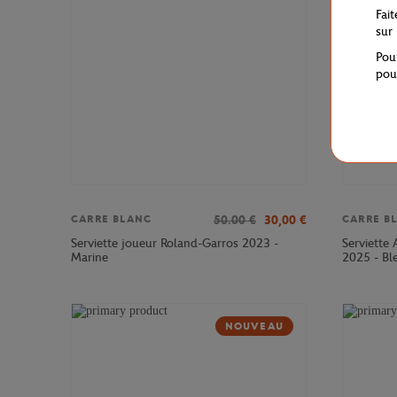
Fai
sur
Pou
pou
50.00
€
30,00
€
CARRE BLANC
CARRE B
Serviette joueur Roland-Garros 2023 -
Serviette 
Marine
2025 - Ble
NOUVEAU