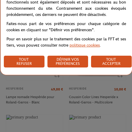
fonctionnels sont également déposés et sont nécessaires au bon
fonctionnement du site. Contrairement aux cookies évoqués
précédemment, ces derniers ne peuvent être désactivés.
Faites-nous part de vos préférences pour chaque catégorie de
NOUVEAU
cookies en cliquant sur "Définir vos préférences".
Pour en savoir plus sur le traitement des cookies par la FFT et ses
tiers, vous pouvez consulter notre
politique cookies
.
TOUT
DÉFINIR VOS
TOUT
REFUSER
PRÉFÉRENCES
ACCEPTER
HESPERIDE
HESPERIDE
49,00
€
10,00
€
Lampe nomade Hespéride pour
Coussin Color Lines Hesperide x
Roland-Garros - Blanc
Roland-Garros - Multicolore