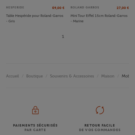
HESPERIDE
ROLAND GARROS
69,00
€
27,00
€
Table Hespéride pour Roland-Garros
Mini Tour Eiffel 15cm Roland-Garros
- Gris
- Marine
1
Boutique
Souvenirs & Accessoires
Maison
Mobilie
Accueil
PAIEMENTS SÉCURISÉS
RETOUR FACILE
PAR CARTE
DE VOS COMMANDES