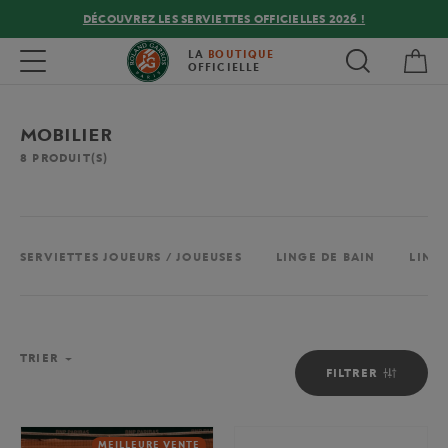
DÉCOUVREZ LES SERVIETTES OFFICIELLES 2026 !
Mon
Toggle navigation
LA
BOUTIQUE
OFFICIELLE
MOBILIER
8
PRODUIT(S)
SERVIETTES JOUEURS / JOUEUSES
LINGE DE BAIN
LINGE
TRIER
FILTRER
MEILLEURE VENTE