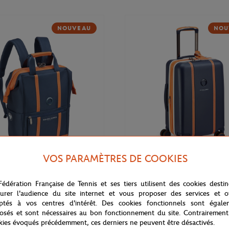
NOUVEAU
NOU
VOS PARAMÈTRES DE COOKIES
169,00
€
DELSEY
Fédération Française de Tennis et ses tiers utilisent des cookies desti
 Cadence Soft 14" Delsey x
Valise cabine Cadence (55cm) Del
rros - Marine
Roland-Garros - Marine
urer l'audience du site internet et vous proposer des services et of
ptés à vos centres d'intérêt. Des cookies fonctionnels sont égale
osés et sont nécessaires au bon fonctionnement du site. Contrairement
kies évoqués précédemment, ces derniers ne peuvent être désactivés.