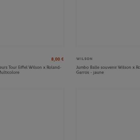
8,00
€
WILSON
eurs Tour Eiffel Wilson x Roland-
Jumbo Balle souvenir Wilson x R
ulticolore
Garros - jaune