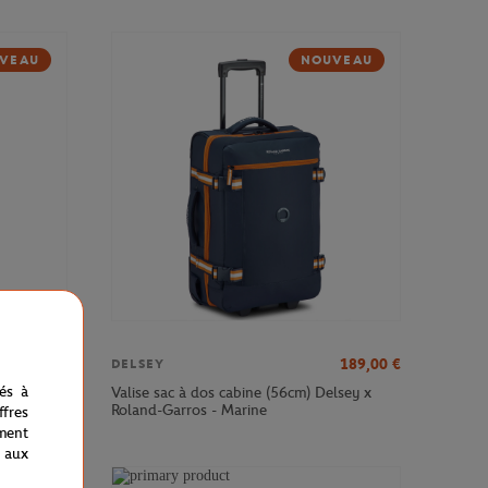
VEAU
NOUVEAU
379,00
€
189,00
€
DELSEY
nés à
sey x
Valise sac à dos cabine (56cm) Delsey x
Roland-Garros - Marine
fres
ment
 aux