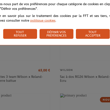
NOUVEAU
NOU
tes-nous part de vos préférences pour chaque catégorie de cookies en cli
 "Définir vos préférences".
r en savoir plus sur le traitement des cookies par la FFT et ses tiers,
vez consulter notre
politique cookies
.
TOUT
DÉFINIR VOS
TOUT
REFUSER
PRÉFÉRENCES
ACCEPTER
65,00
€
WILSON
ttes 3 team Wilson x Roland-
Sac à dos RG26 Wilson x Roland-
erre battue
Ecru
NOU