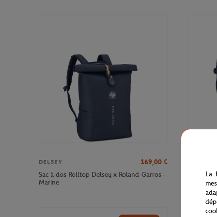
169,00
€
DELSEY
DELSEY
La 
Sac à dos Rolltop Delsey x Roland-Garros -
Sac à dos
Marine
Roland-Ga
mes
ada
dép
coo