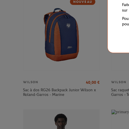
NOUVEAU
Fai
sur
Pou
pou
40,00
€
WILSON
WILSON
Sac à dos RG26 Backpack Junior Wilson x
Sac raque
Roland-Garros - Marine
Garros - T