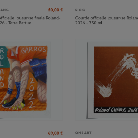
50,00
€
LANC
SIGG
officielle joueur•se finale Roland-
Gourde officielle joueur•se Rola
26 - Terre Battue
2026 - 750 ml
69,00
€
ONEART