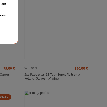
VEAU
quant
 vous
95,00
€
150,00
€
WILSON
Garros -
Sac Raquettes 15 Tour Soiree Wilson x
Roland-Garros - Marine
VEAU