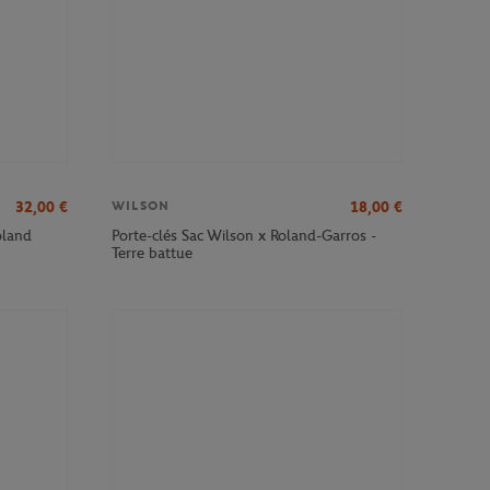
32,00
€
18,00
€
WILSON
oland
Porte-clés Sac Wilson x Roland-Garros -
Terre battue