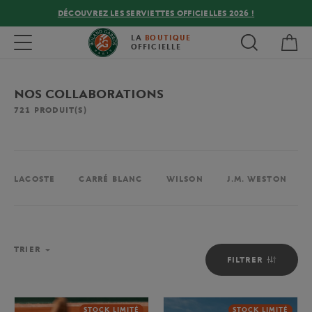
DÉCOUVREZ LES SERVIETTES OFFICIELLES 2026 !
Mon
Toggle navigation
LA
BOUTIQUE
OFFICIELLE
NOS COLLABORATIONS
721
PRODUIT(S)
LACOSTE
CARRÉ BLANC
WILSON
J.M. WESTON
TRIER
FILTRER
STOCK LIMITÉ
STOCK LIMITÉ