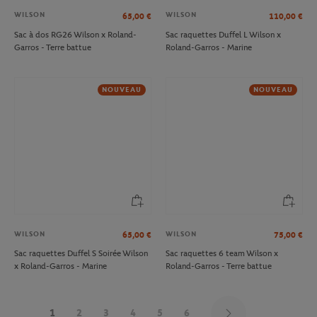
WILSON
WILSON
65,00
€
110,00
€
Sac à dos RG26 Wilson x Roland-
Sac raquettes Duffel L Wilson x
Garros - Terre battue
Roland-Garros - Marine
NOUVEAU
NOUVEAU
WILSON
WILSON
65,00
€
75,00
€
Sac raquettes Duffel S Soirée Wilson
Sac raquettes 6 team Wilson x
x Roland-Garros - Marine
Roland-Garros - Terre battue
1
2
3
4
5
6