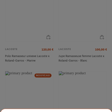
LACOSTE
LACOSTE
120,00
€
100,00
€
Polo Ramasseur unisexe Lacoste x
Jupe Ramasseuse femme Lacoste x
Roland-Garros - Marine
Roland-Garros - Blanc
NOUVEAU