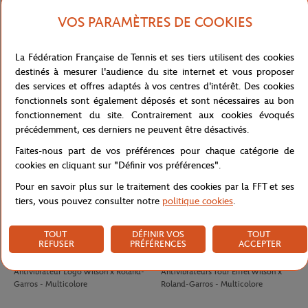
VOS PARAMÈTRES DE COOKIES
LACOSTE
LACOSTE
100,00
€
90,00
€
La Fédération Française de Tennis et ses tiers utilisent des cookies
T-Shirt Club homme Lacoste x
T-shirt Performance homme Lacoste
destinés à mesurer l'audience du site internet et vous proposer
Roland-Garros - Ecru
x Roland-Garros - Vert
des services et offres adaptés à vos centres d'intérêt. Des cookies
fonctionnels sont également déposés et sont nécessaires au bon
fonctionnement du site. Contrairement aux cookies évoqués
précédemment, ces derniers ne peuvent être désactivés.
Faites-nous part de vos préférences pour chaque catégorie de
cookies en cliquant sur "Définir vos préférences".
Pour en savoir plus sur le traitement des cookies par la FFT et ses
tiers, vous pouvez consulter notre
politique cookies
.
TOUT
DÉFINIR VOS
TOUT
REFUSER
PRÉFÉRENCES
ACCEPTER
WILSON
WILSON
8,00
€
8,00
€
Antivibrateur Logo Wilson x Roland-
Antivibrateurs Tour Eiffel Wilson x
Garros - Multicolore
Roland-Garros - Multicolore