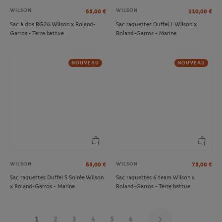
WILSON
WILSON
65,00
€
110,00
€
Sac à dos RG26 Wilson x Roland-
Sac raquettes Duffel L Wilson x
Garros - Terre battue
Roland-Garros - Marine
NOUVEAU
NOUVEAU
WILSON
WILSON
65,00
€
75,00
€
Sac raquettes Duffel S Soirée Wilson
Sac raquettes 6 team Wilson x
x Roland-Garros - Marine
Roland-Garros - Terre battue
1
2
3
4
5
6