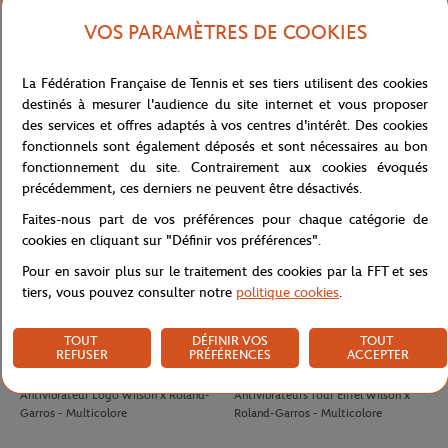
VOS PARAMÈTRES DE COOKIES
LACOSTE
LACOSTE
100,00
€
90,00
€
La Fédération Française de Tennis et ses tiers utilisent des cookies
T-Shirt Club homme Lacoste x
T-shirt Performance homme Lacoste
destinés à mesurer l'audience du site internet et vous proposer
Roland-Garros - Ecru
x Roland-Garros - Vert
des services et offres adaptés à vos centres d'intérêt. Des cookies
fonctionnels sont également déposés et sont nécessaires au bon
fonctionnement du site. Contrairement aux cookies évoqués
précédemment, ces derniers ne peuvent être désactivés.
Faites-nous part de vos préférences pour chaque catégorie de
cookies en cliquant sur "Définir vos préférences".
Pour en savoir plus sur le traitement des cookies par la FFT et ses
tiers, vous pouvez consulter notre
politique cookies
.
TOUT
DÉFINIR VOS
TOUT
REFUSER
PRÉFÉRENCES
ACCEPTER
WILSON
WILSON
8,00
€
8,00
€
Antivibrateur Logo Wilson x Roland-
Antivibrateurs Tour Eiffel Wilson x
Garros - Multicolore
Roland-Garros - Multicolore