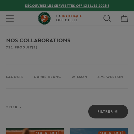
DÉCOUVREZ LES SERVIETTES OFFICIELLES 2026 !
Mon
Toggle navigation
LA
BOUTIQUE
OFFICIELLE
NOS COLLABORATIONS
721
PRODUIT(S)
LACOSTE
CARRÉ BLANC
WILSON
J.M. WESTON
TRIER
FILTRER
STOCK LIMITÉ
STOCK LIMITÉ