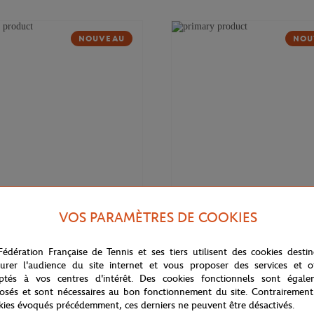
NOUVEAU
NOU
VOS PARAMÈTRES DE COOKIES
169,00
€
DELSEY
Fédération Française de Tennis et ses tiers utilisent des cookies desti
 Cadence Soft 14" Delsey x
Valise cabine Cadence (55cm) Del
rros - Marine
Roland-Garros - Marine
urer l'audience du site internet et vous proposer des services et of
ptés à vos centres d'intérêt. Des cookies fonctionnels sont égale
osés et sont nécessaires au bon fonctionnement du site. Contrairement
kies évoqués précédemment, ces derniers ne peuvent être désactivés.