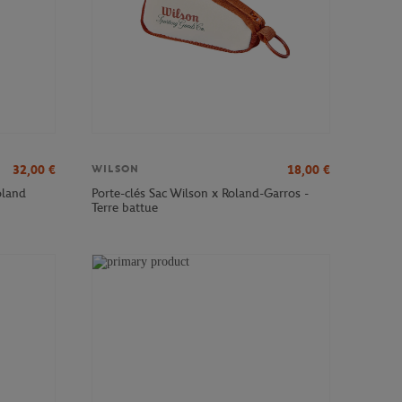
32,00
€
18,00
€
WILSON
oland
Porte-clés Sac Wilson x Roland-Garros -
Terre battue