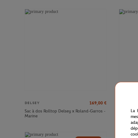
169,00
€
DELSEY
DELSEY
La 
Sac à dos Rolltop Delsey x Roland-Garros -
Sac à dos
Marine
Roland-Ga
mes
ada
dép
coo