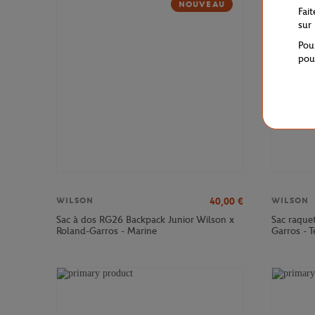
NOUVEAU
Fai
sur
Pou
pou
40,00
€
WILSON
WILSON
Sac à dos RG26 Backpack Junior Wilson x
Sac raque
Roland-Garros - Marine
Garros - T