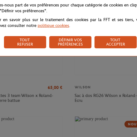
NOUVEAU
NOU
tes-nous part de vos préférences pour chaque catégorie de cookies en cli
 "Définir vos préférences".
r en savoir plus sur le traitement des cookies par la FFT et ses tiers,
vez consulter notre
politique cookies
.
TOUT
DÉFINIR VOS
TOUT
REFUSER
PRÉFÉRENCES
ACCEPTER
65,00
€
WILSON
ttes 3 team Wilson x Roland-
Sac à dos RG26 Wilson x Roland-
erre battue
Ecru
NOU