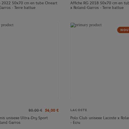
G 2022 50x70 cm en tube Oneart
Affiche RG 2018 50x70 cm en tu
arros - Terre battue
x Roland-Garros - Terre battue
NOU
80.00
€
56,00
€
LACOSTE
nnis unisexe Ultra-Dry Sport
Polo Club unisexe Lacoste x Rol
oland Garros
- Ecru