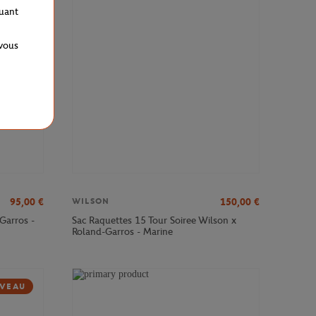
VEAU
quant
 vous
95,00
€
150,00
€
WILSON
Garros -
Sac Raquettes 15 Tour Soiree Wilson x
Roland-Garros - Marine
VEAU