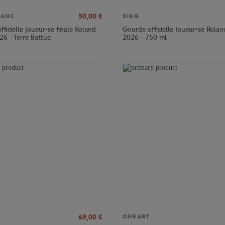
50,00
€
LANC
SIGG
officielle joueur•se finale Roland-
Gourde officielle joueur•se Rola
26 - Terre Battue
2026 - 750 ml
69,00
€
ONEART