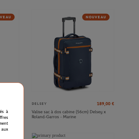
VEAU
NOUVEAU
379,00
€
189,00
€
DELSEY
nés à
sey x
Valise sac à dos cabine (56cm) Delsey x
Roland-Garros - Marine
fres
ment
 aux