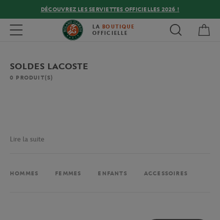
DÉCOUVREZ LES SERVIETTES OFFICIELLES 2026 !
Mon
Toggle navigation
LA
BOUTIQUE
OFFICIELLE
SOLDES LACOSTE
0
PRODUIT(S)
Lire la suite
HOMMES
FEMMES
ENFANTS
ACCESSOIRES