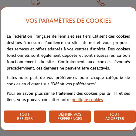
LIVRAISON OFFERTE
SERVICE CLIENT
VOS PARAMÈTRES DE COOKIES
DÈS 80€ (EN FRANCE)
01 47 43 51 11 OU PAR MAIL
La Fédération Française de Tennis et ses tiers utilisent des cookies
destinés à mesurer l'audience du site internet et vous proposer
des services et offres adaptés à vos centres d'intérêt. Des cookies
fonctionnels sont également déposés et sont nécessaires au bon
NEWSLETTER
fonctionnement du site. Contrairement aux cookies évoqués
précédemment, ces derniers ne peuvent être désactivés.
EN VOUS ABONNANT À NOS NEWSLETTERS, NE LOUPEZ PLUS
NOS NOUVEAUTÉS, OFFRES SPÉCIALES ET EXCLUSIVITÉS.
Faites-nous part de vos préférences pour chaque catégorie de
cookies en cliquant sur "Définir vos préférences".
Pour en savoir plus sur le traitement des cookies par la FFT et ses
tiers, vous pouvez consulter notre
politique cookies
.
Politique de confidentialité
TOUT
DÉFINIR VOS
TOUT
REFUSER
PRÉFÉRENCES
ACCEPTER