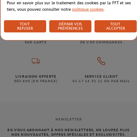
Pour en savoir plus sur le traitement des cookies par la FFT et ses
tiers, vous pouvez consulter notre
politique cookies
.
TOUT
DÉFINIR VOS
TOUT
REFUSER
PRÉFÉRENCES
ACCEPTER
PAIEMENTS SÉCURISÉS
RETOUR FACILE
PAR CARTE
DE VOS COMMANDES
LIVRAISON OFFERTE
SERVICE CLIENT
DÈS 80€ (EN FRANCE)
01 47 43 51 11 OU PAR MAIL
NEWSLETTER
EN VOUS ABONNANT À NOS NEWSLETTERS, NE LOUPEZ PLUS
NOS NOUVEAUTÉS, OFFRES SPÉCIALES ET EXCLUSIVITÉS.