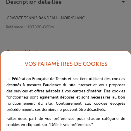
Description détaillée
CRAVATE TENNIS BANDEAU - NOIR/BLANC
Référence :
HD7320-OSFM
Caractéristiques
VOS PARAMÈTRES DE COOKIES
Livraison et retours
La Fédération Française de Tennis et ses tiers utilisent des cookies
destinés à mesurer l'audience du site internet et vous proposer
des services et offres adaptés à vos centres d'intérêt. Des cookies
fonctionnels sont également déposés et sont nécessaires au bon
fonctionnement du site. Contrairement aux cookies évoqués
précédemment, ces derniers ne peuvent être désactivés.
Faites-nous part de vos préférences pour chaque catégorie de
Boutique
Concession
CRAVATE TENNIS BANDEAU -
Accueil
cookies en cliquant sur "Définir vos préférences".