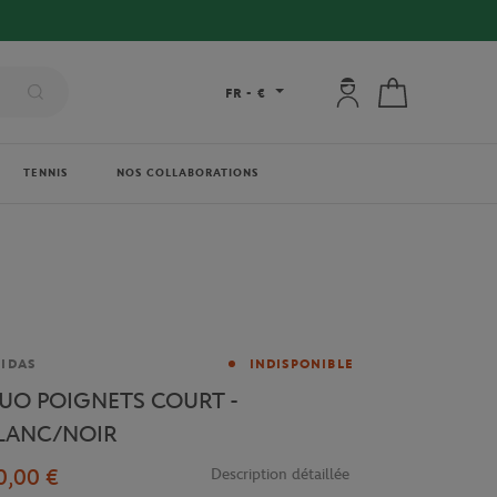
Mon compte : se co
Mon panier
FR
-
€
TENNIS
NOS COLLABORATIONS
rque
IDAS
INDISPONIBLE
UO POIGNETS COURT -
LANC/NOIR
0,00 €
Description détaillée