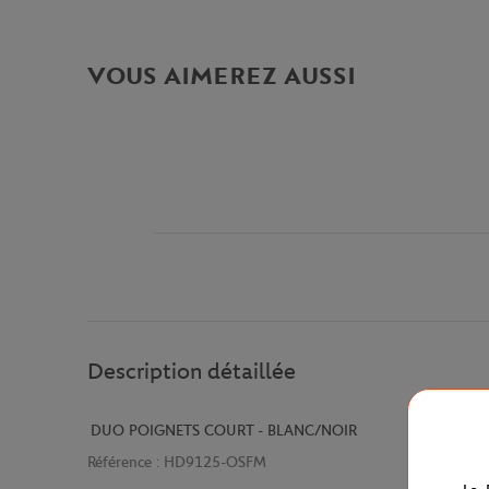
VOUS AIMEREZ AUSSI
Description détaillée
DUO POIGNETS COURT - BLANC/NOIR
Référence :
HD9125-OSFM