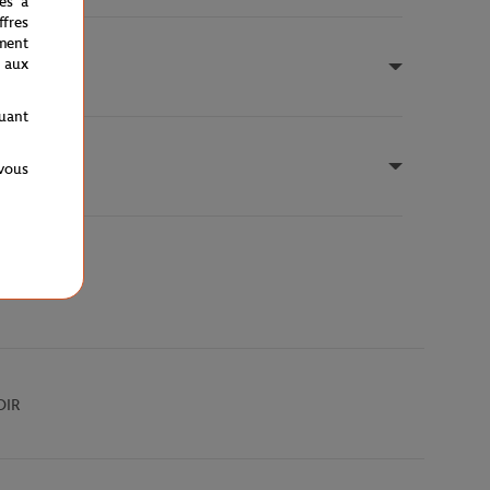
nés à
fres
ment
 aux
quant
 vous
OIR