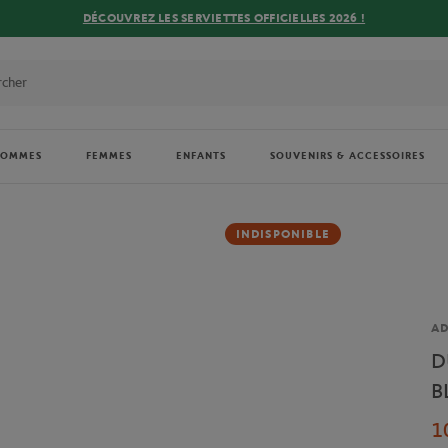
DÉCOUVREZ LES SERVIETTES OFFICIELLES 2026 !
HOMMES
FEMMES
ENFANTS
SOUVENIRS & ACCESSOIRES
INDISPONIBLE
Ma
AD
D
B
1