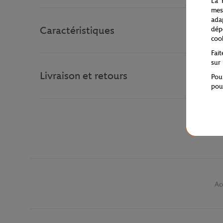
La 
mes
ada
Caractéristiques
dép
coo
Fai
sur
Livraison et retours
Pou
pou
Ac