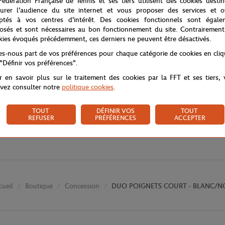
Fédération Française de Tennis et ses tiers utilisent des cookies desti
urer l'audience du site internet et vous proposer des services et of
ptés à vos centres d'intérêt. Des cookies fonctionnels sont égale
osés et sont nécessaires au bon fonctionnement du site. Contrairement
kies évoqués précédemment, ces derniers ne peuvent être désactivés.
tes-nous part de vos préférences pour chaque catégorie de cookies en cli
 "Définir vos préférences".
r en savoir plus sur le traitement des cookies par la FFT et ses tiers,
vez consulter notre
politique cookies
.
TOUT
DÉFINIR VOS
TOUT
REFUSER
PRÉFÉRENCES
ACCEPTER
Boutique
Concession
DUO POIGNETS COURT - BLANC/N
cueil