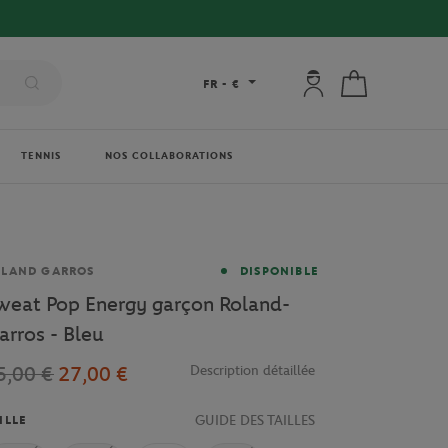
Mon compte : se co
Mon panier
FR
-
€
TENNIS
NOS COLLABORATIONS
rque
OLAND GARROS
DISPONIBLE
weat Pop Energy garçon Roland-
arros - Bleu
5,00 €
27,00 €
Description détaillée
GUIDE DES TAILLES
ILLE