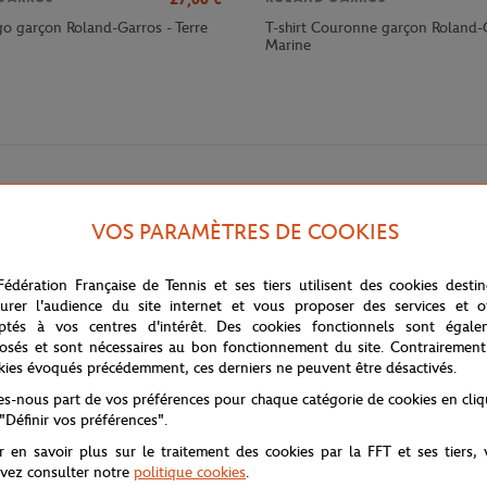
go garçon Roland-Garros - Terre
T-shirt Couronne garçon Roland-
Marine
VOS PARAMÈTRES DE COOKIES
Fédération Française de Tennis et ses tiers utilisent des cookies desti
urer l'audience du site internet et vous proposer des services et of
ptés à vos centres d'intérêt. Des cookies fonctionnels sont égale
rgy offre un style dynamique et confortable, parfait pour les jeunes pass
osés et sont nécessaires au bon fonctionnement du site. Contrairement
urnée, que ce soit pour jouer au tennis, se détendre à la maison ou sorti
kies évoqués précédemment, ces derniers ne peuvent être désactivés.
 rubber Roland Garros sur la poitrine affiche fièrement la passion pour l
tes-nous part de vos préférences pour chaque catégorie de cookies en cli
le pour les jeunes actifs en déplacement. Polyvalent et confortable, ce sw
 "Définir vos préférences".
r en savoir plus sur le traitement des cookies par la FFT et ses tiers,
l ingrédient de cette dernière pour un esprit joueur et une forme de plénit
vez consulter notre
politique cookies
.