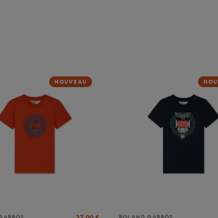
NOUVEAU
NOU
27,00
€
GARROS
ROLAND GARROS