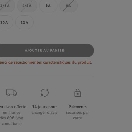
2/3A
4/5A
6A
8A
10A
12A
AJOUTER AU PANIER
erci de sélectionner les caractéristiques du produit.
ivraison offerte
14 jours pour
Paiements
en France
changer d'avis
sécurisés par
dès 80€ (voir
carte
conditions)