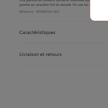
Une gamme de couleurs sucrée et vitaminée qui donne une vra
gamme au caractère fort et assumé. On ose les associations 
Référence :
RSWB0224-BLE
Caractéristiques
Livraison et retours