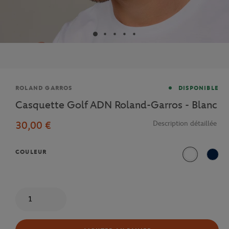
Marque
ROLAND GARROS
DISPONIBLE
Casquette Golf ADN Roland-Garros - Blanc
30,00 €
Description détaillée
COULEUR
Blanc
Mari
Quantité