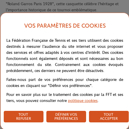
"Roland Garros Paris 1928", cette casquette célèbre l'héritage et
l'importance historique de ce tournoi emblématique.
Le badge rubber logo Roland Garros contrasté sur le côté gauche
VOS PARAMÈTRES DE COOKIES
de la casquette ajoute une touche d'élégance et de sophistication,
tandis que le logo Roland Garros central reconfirme votre passion
pour cet événement prestigieux.
La Fédération Française de Tennis et ses tiers utilisent des cookies
Fabriquée à partir de 100% de polyester, cette casquette offre non
destinés à mesurer l'audience du site internet et vous proposer
seulement une qualité exceptionnelle, mais aussi une durabilité à
des services et offres adaptés à vos centres d'intérêt. Des cookies
toute épreuve. Avec sa conception réglable, elle s'adapte
fonctionnels sont également déposés et sont nécessaires au bon
parfaitement à toutes les tailles de tête, offrant un ajustement
fonctionnement du site. Contrairement aux cookies évoqués
personnalisé pour un confort optimal.
précédemment, ces derniers ne peuvent être désactivés.
Les œillets respirants intégrés permettent une circulation d'air
Faites-nous part de vos préférences pour chaque catégorie de
maximale, assurant que votre tête reste fraîche et confortable
cookies en cliquant sur "Définir vos préférences".
même par temps chaud. Que ce soit sur le court ou dans la vie
Pour en savoir plus sur le traitement des cookies par la FFT et ses
quotidienne, cette casquette est un accessoire essentiel pour
tiers, vous pouvez consulter notre
politique cookies
.
afficher votre passion pour Roland Garros avec style et élégance.
Référence :
RCQU0424-BLA-TU
TOUT
DÉFINIR VOS
TOUT
REFUSER
PRÉFÉRENCES
ACCEPTER