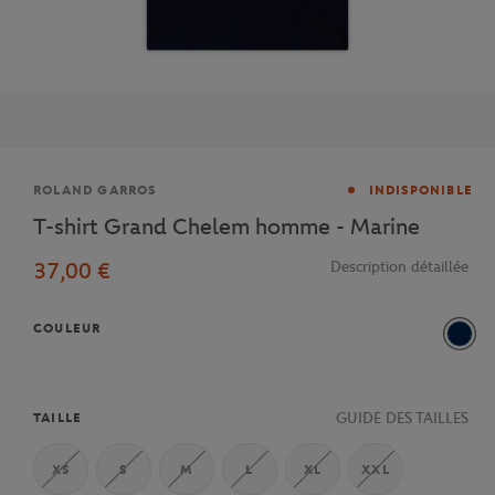
Marque
ROLAND GARROS
INDISPONIBLE
T-shirt Grand Chelem homme - Marine
37,00 €
Description détaillée
COULEUR
Mari
GUIDE DES TAILLES
TAILLE
XS
S
M
L
XL
XXL