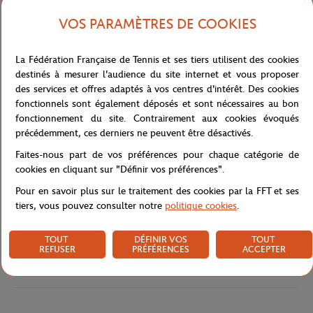
Le t-shirt Homme Grand Chelem Blanc est bien plus qu'un simple
vêtement ; c'est une déclaration de passion pour le tennis
VOS PARAMÈTRES DE COOKIES
mondial. Avec un imprimé représentant les quatre tournois du
Grand Chelem - l'Australian Open, Roland Garros, Wimbledon et
La Fédération Française de Tennis et ses tiers utilisent des cookies
l'US Open - ce t-shirt incarne l'esprit de compétition et l'excitation
destinés à mesurer l'audience du site internet et vous proposer
de ces événements emblématiques.
des services et offres adaptés à vos centres d'intérêt. Des cookies
Ce t-shirt marine élégant est le choix parfait pour tout amateur de
fonctionnels sont également déposés et sont nécessaires au bon
tennis qui souhaite afficher son soutien aux plus grands tournois
fonctionnement du site. Contrairement aux cookies évoqués
de la saison. L'impression artistique des logos des quatre tournois
précédemment, ces derniers ne peuvent être désactivés.
du Grand Chelem sur le devant du t-shirt crée un look dynamique
Faites-nous part de vos préférences pour chaque catégorie de
et moderne, parfait pour les séances d'entraînement sur le court
cookies en cliquant sur "Définir vos préférences".
ou pour un style décontracté en dehors du court.
Pour en savoir plus sur le traitement des cookies par la FFT et ses
Référence :
RTSM1124-MAR
tiers, vous pouvez consulter notre
politique cookies
.
TOUT
DÉFINIR VOS
TOUT
REFUSER
PRÉFÉRENCES
ACCEPTER
Caractéristiques