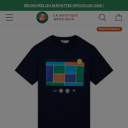
DÉCOUVREZ LES SERVIETTES OFFICIELLES 2026 !
Mon
Toggle navigation
LA
BOUTIQUE
OFFICIELLE
INDISPONIBLE