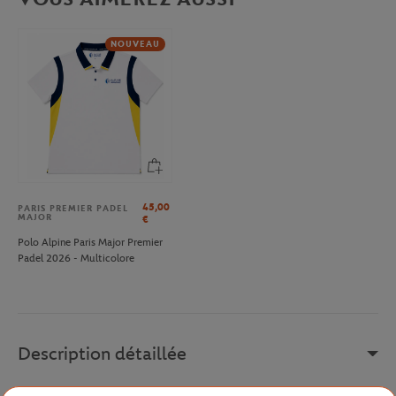
NOUVEAU
45,00
PARIS PREMIER PADEL
MAJOR
€
Polo Alpine Paris Major Premier
Padel 2026 - Multicolore
Description détaillée