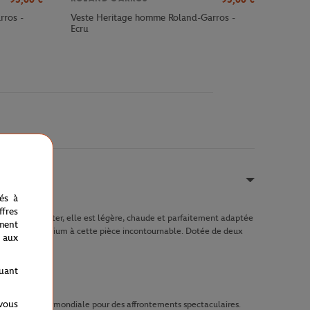
rros -
Veste Heritage homme Roland-Garros -
Ecru
nés à
fres
 100% polyester, elle est légère, chaude et parfaitement adaptée
ment
ne touche premium à cette pièce incontournable. Dotée de deux
 aux
quant
 vous
semble l'élite mondiale pour des affrontements spectaculaires.