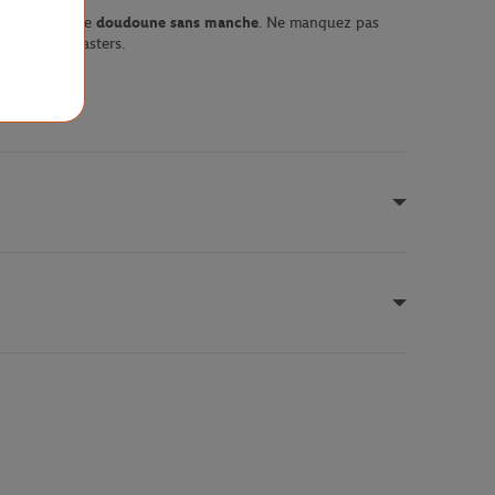
, et même une
doudoune sans manche
. Ne manquez pas
olex Paris Masters.