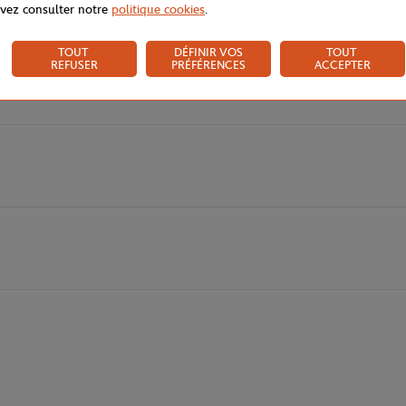
vez consulter notre
politique cookies
.
ls est disponible, incluant :
serviette officielle
,
casquettes
,
t-shirts
,
polos
 dans l'ambiance unique du tournoi grâce à ces articles aux couleurs du R
TOUT
DÉFINIR VOS
TOUT
REFUSER
PRÉFÉRENCES
ACCEPTER