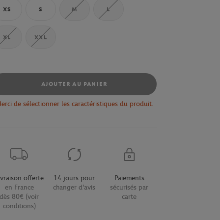
XS
S
M
L
XL
XXL
AJOUTER AU PANIER
erci de sélectionner les caractéristiques du produit.
ivraison offerte
14 jours pour
Paiements
en France
changer d'avis
sécurisés par
dès 80€ (voir
carte
conditions)