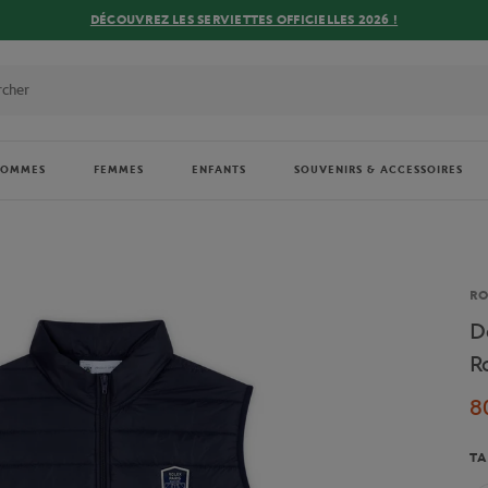
DÉCOUVREZ LES SERVIETTES OFFICIELLES 2026 !
HOMMES
FEMMES
ENFANTS
SOUVENIRS & ACCESSOIRES
Ma
RO
D
R
8
TA