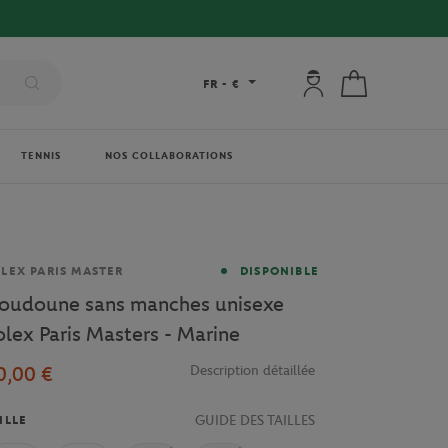
Mon compte : se co
Mon panier
FR
-
€
TENNIS
NOS COLLABORATIONS
rque
LEX PARIS MASTER
DISPONIBLE
oudoune sans manches unisexe
olex Paris Masters - Marine
0,00 €
Description détaillée
GUIDE DES TAILLES
ILLE