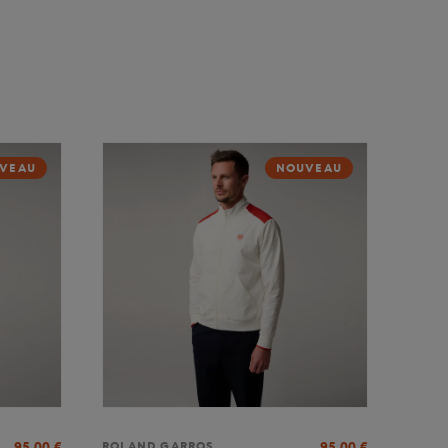
VEAU
NOUVEAU
95,00
€
95,00
€
ROLAND GARROS