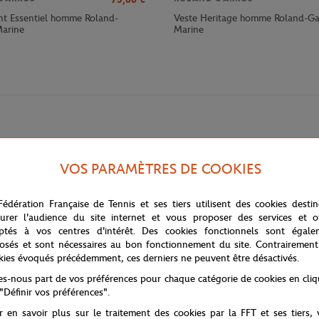
t Essentiel homme Roland-
Veste Heritage homme Roland-Ga
Marine
Marine
VOS PARAMÈTRES DE COOKIES
Fédération Française de Tennis et ses tiers utilisent des cookies desti
urer l'audience du site internet et vous proposer des services et of
tte doudoune sans manches unisexe officielle du
Rolex Paris Masters
. Conçue en
ptés à vos centres d'intérêt. Des cookies fonctionnels sont égale
 complété par une broderie du logo
Rolex Paris Masters
sur le torse, ajoutant u
osés et sont nécessaires au bon fonctionnement du site. Contrairement
e est aussi pratique que confortable.
kies évoqués précédemment, ces derniers ne peuvent être désactivés.
celle habituelle.
tes-nous part de vos préférences pour chaque catégorie de cookies en cli
 "Définir vos préférences".
r en savoir plus sur le traitement des cookies par la FFT et ses tiers,
eux de la saison. Faisant partie de la catégorie
Masters 1000
, cet événement ras