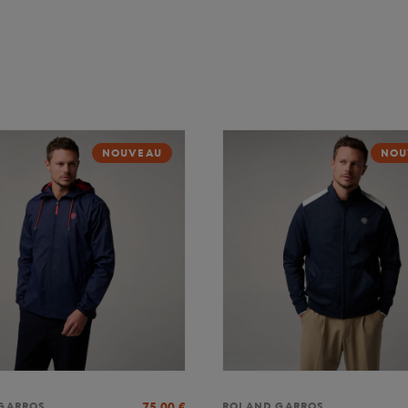
NOUVEAU
NOU
75,00
€
GARROS
ROLAND GARROS