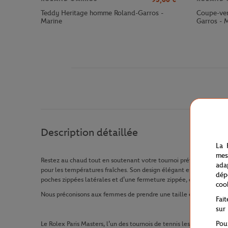
Teddy Heritage homme Roland-Garros -
Coupe-ven
Marine
Garros - 
Description détaillée
La 
mes
Restez au chaud tout en soutenant votre tournoi préféré avec ce
ada
pour les températures fraîches. Son design élégant en marine est
dép
poches zippées latérales et d'une fermeture zippée, cette doudoun
coo
Nous préconisons aux femmes de prendre une taille en dessous de 
Fai
sur
Pou
Le Rolex Paris Masters, l'un des tournois de tennis les plus prestigi