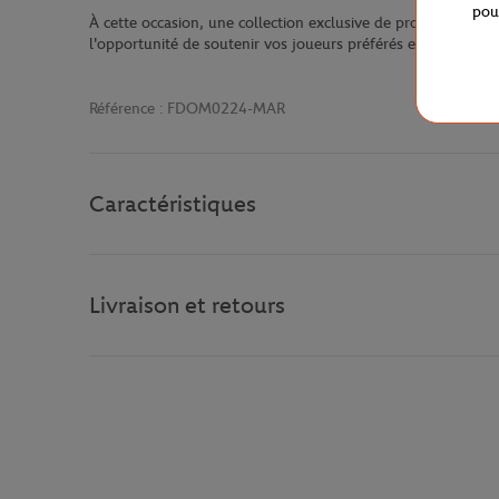
pou
À cette occasion, une collection exclusive de produits officie
l'opportunité de soutenir vos joueurs préférés et de plonger
Référence :
FDOM0224-MAR
Caractéristiques
Livraison et retours