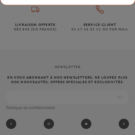
LIVRAISON OFFERTE
SERVICE CLIENT
DÈS 80€ (EN FRANCE)
01 47 43 51 11 OU PAR MAIL
NEWSLETTER
EN VOUS ABONNANT À NOS NEWSLETTERS, NE LOUPEZ PLUS
NOS NOUVEAUTÉS, OFFRES SPÉCIALES ET EXCLUSIVITÉS.
Politique de confidentialité