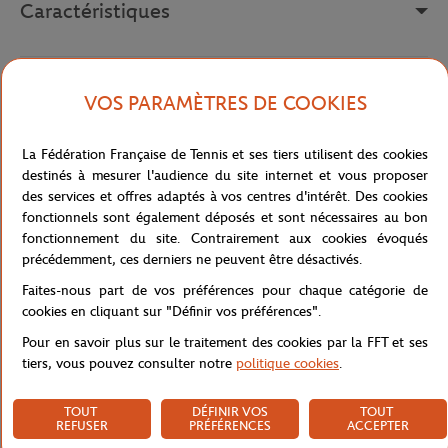
Caractéristiques
Livraison et retours
VOS PARAMÈTRES DE COOKIES
La Fédération Française de Tennis et ses tiers utilisent des cookies
destinés à mesurer l'audience du site internet et vous proposer
des services et offres adaptés à vos centres d'intérêt. Des cookies
fonctionnels sont également déposés et sont nécessaires au bon
fonctionnement du site. Contrairement aux cookies évoqués
Boutique
Hommes
T-shirt homme Lacoste x Roland-G
Accueil
précédemment, ces derniers ne peuvent être désactivés.
Faites-nous part de vos préférences pour chaque catégorie de
cookies en cliquant sur "Définir vos préférences".
Pour en savoir plus sur le traitement des cookies par la FFT et ses
tiers, vous pouvez consulter notre
politique cookies
.
PAIEMENTS SÉCURISÉS
RETOUR FACILE
TOUT
DÉFINIR VOS
TOUT
PAR CARTE
DE VOS COMMANDES
REFUSER
PRÉFÉRENCES
ACCEPTER