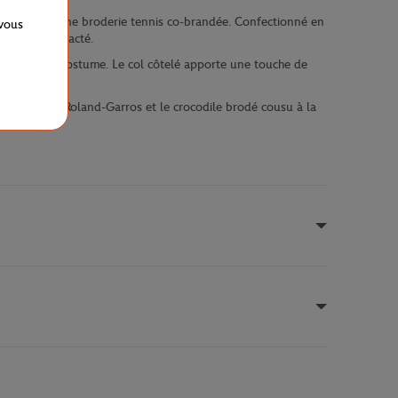
rehaussée d'une broderie tennis co-brandée. Confectionné en
 vous
ic et décontracté.
 pantalon de costume. Le col côtelé apporte une touche de
age. Le logo Roland-Garros et le crocodile brodé cousu à la
noi.