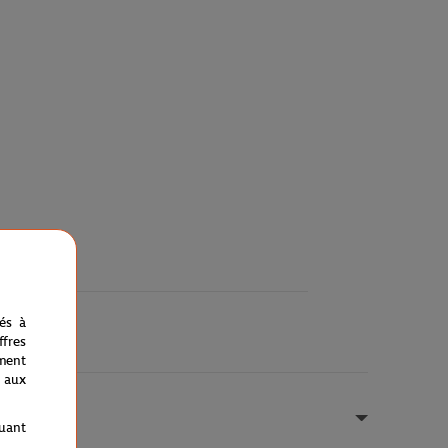
nés à
fres
ment
 aux
quant