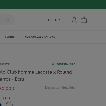
Mon compte : se co
Mon panier
FR
-
€
TENNIS
NOS COLLABORATIONS
rque
COSTE
DISPONIBLE
olo Club homme Lacoste x Roland-
arros - Ecru
30,00 €
Description détaillée
OULEUR