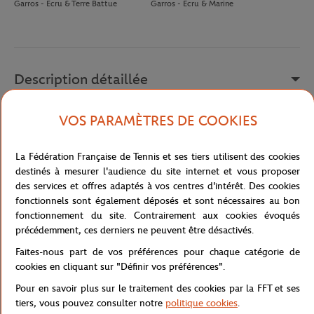
Garros - Ecru & Terre Battue
Garros - Ecru & Marine
Description détaillée
Le polo Club Lacoste x Roland-Garros incarne l'élégance
VOS PARAMÈTRES DE COOKIES
intemporelle de la marque au crocodile, dans une version au
design épuré rehaussée d'une broderie tennis co-brandée.
La Fédération Française de Tennis et ses tiers utilisent des cookies
Confectionné en Petit Piqué extensible en coton issu de
destinés à mesurer l'audience du site internet et vous proposer
l'agriculture biologique, il offre une matière confortable et de
des services et offres adaptés à vos centres d'intérêt. Des cookies
qualité, parfaite pour un look chic et décontracté.
fonctionnels sont également déposés et sont nécessaires au bon
Sa coupe classic fit, aux manches confortables, dessine une
fonctionnement du site. Contrairement aux cookies évoqués
silhouette intemporelle qui s'accorde aussi bien avec un jean
précédemment, ces derniers ne peuvent être désactivés.
qu'avec un pantalon de costume. Le col côtelé apporte une touche
Faites-nous part de vos préférences pour chaque catégorie de
de finition soignée, pour un polo qui conserve sa forme et son
cookies en cliquant sur "Définir vos préférences".
allure au fil du temps.
Pour en savoir plus sur le traitement des cookies par la FFT et ses
Sur la poitrine, la broderie Lacoste x Roland-Garros affiche
tiers, vous pouvez consulter notre
politique cookies
.
fièrement cette collaboration emblématique dans un esprit