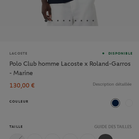
Marque
LACOSTE
DISPONIBLE
Polo Club homme Lacoste x Roland-Garros
- Marine
130,00 €
Description détaillée
COULEUR
Bleu Marine
Ecru
GUIDE DES TAILLES
TAILLE