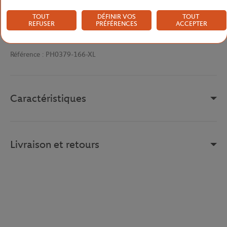
graphique vintage. Le logo Roland-Garros et le crocodile brodé
TOUT
DÉFINIR VOS
TOUT
cousu à la taille viennent signer cette pièce d'une touche premium
REFUSER
PRÉFÉRENCES
ACCEPTER
et collector, pour afficher avec discrétion et élégance son
attachement au tournoi.
Référence :
PH0379-166-XL
Caractéristiques
Livraison et retours