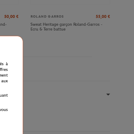
50,00
€
55,00
€
ROLAND GARROS
and-
Sweat Heritage garçon Roland-Garros -
Ecru & Terre battue
nés à
fres
ment
 aux
quant
 vous