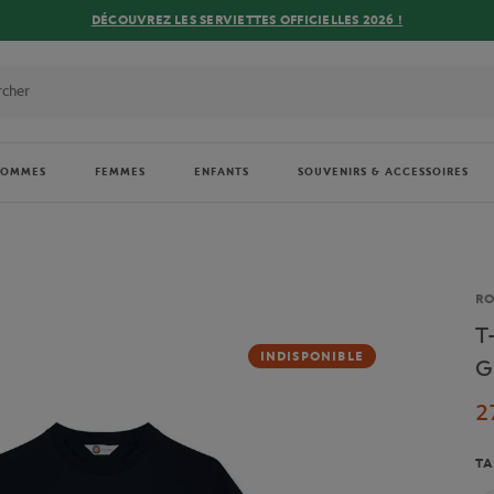
DÉCOUVREZ LES SERVIETTES OFFICIELLES 2026 !
HOMMES
FEMMES
ENFANTS
SOUVENIRS & ACCESSOIRES
Ma
R
T
INDISPONIBLE
G
2
TA