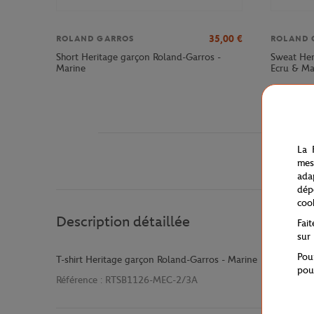
35,00
€
ROLAND GARROS
ROLAND 
Short Heritage garçon Roland-Garros -
Sweat Her
Marine
Ecru & Ma
La 
mes
ada
dép
coo
Description détaillée
Fai
sur
Pou
T-shirt Heritage garçon Roland-Garros - Marine
pou
Référence :
RTSB1126-MEC-2/3A