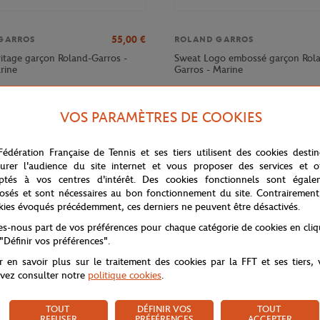
55,00
€
GARROS
ROLAND GARROS
itage garçon Roland-Garros -
Sweat Logo embossé garçon Rol
rine
Garros - Marine
VOS PARAMÈTRES DE COOKIES
Fédération Française de Tennis et ses tiers utilisent des cookies desti
urer l'audience du site internet et vous proposer des services et of
ptés à vos centres d'intérêt. Des cookies fonctionnels sont égale
osés et sont nécessaires au bon fonctionnement du site. Contrairement
kies évoqués précédemment, ces derniers ne peuvent être désactivés.
tes-nous part de vos préférences pour chaque catégorie de cookies en cli
 "Définir vos préférences".
r en savoir plus sur le traitement des cookies par la FFT et ses tiers,
vez consulter notre
politique cookies
.
TOUT
DÉFINIR VOS
TOUT
REFUSER
PRÉFÉRENCES
ACCEPTER