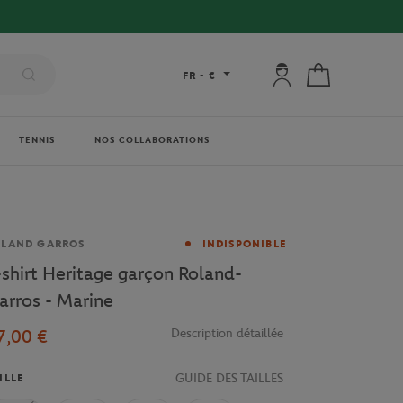
Mon compte : se co
Mon panier
FR
-
€
TENNIS
NOS COLLABORATIONS
rque
OLAND GARROS
INDISPONIBLE
-shirt Heritage garçon Roland-
arros - Marine
7,00 €
Description détaillée
GUIDE DES TAILLES
ILLE