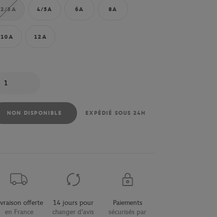
2/3A
4/5A
6A
8A
10A
12A
antité
NON DISPONIBLE
EXPÉDIÉ SOUS 24H
ivraison offerte
14 jours pour
Paiements
en France
changer d'avis
sécurisés par