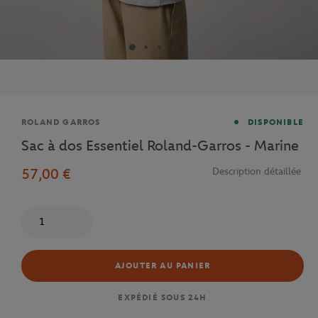
Marque
ROLAND GARROS
DISPONIBLE
Sac à dos Essentiel Roland-Garros - Marine
57,00 €
Description détaillée
Quantité
AJOUTER AU PANIER
EXPÉDIÉ SOUS 24H