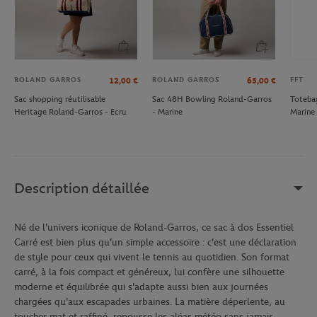
ROLAND GARROS
ROLAND GARROS
FFT
12,00
€
65,00
€
Sac shopping réutilisable
Sac 48H Bowling Roland-Garros
Toteba
Heritage Roland-Garros - Ecru
- Marine
Marine
Description détaillée
Né de l'univers iconique de Roland-Garros, ce sac à dos Essentiel
Carré est bien plus qu'un simple accessoire : c'est une déclaration
de style pour ceux qui vivent le tennis au quotidien. Son format
carré, à la fois compact et généreux, lui confère une silhouette
moderne et équilibrée qui s'adapte aussi bien aux journées
chargées qu'aux escapades urbaines. La matière déperlente, au
toucher mat et raffiné, repousse les aléas météo sans jamais