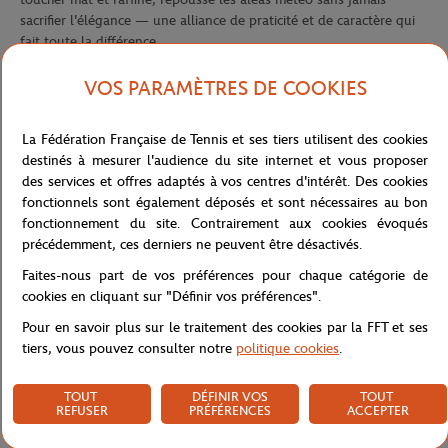
sacrifier l'élégance — une alliance de praticité et de caractère qui
fait toute la différence.
Le coloris Marine profond sert d'écrin à la sangle tricolore
VOS PARAMÈTRES DE COOKIES
signature Roland-Garros — blanc, rouge, bleu — qui traverse le
rabat avant avec une assurance toute parisienne. Ce détail,
immédiatement reconnaissable, rappelle les couleurs du tournoi le
La Fédération Française de Tennis et ses tiers utilisent des cookies
plus prestigieux du Grand Chelem et transforme chaque sortie en
destinés à mesurer l'audience du site internet et vous proposer
un clin d'œil complice aux amateurs de tennis du monde entier. Le
des services et offres adaptés à vos centres d'intérêt. Des cookies
badge logo Roland-Garros Paris, apposé sur la face avant, vient
fonctionnels sont également déposés et sont nécessaires au bon
sceller cette identité avec une finition soignée et premium.
fonctionnement du site. Contrairement aux cookies évoqués
précédemment, ces derniers ne peuvent être désactivés.
Pensé pour le confort du quotidien, il s'ouvre sur un espace
intérieur organisé, idéal pour ranger l'essentiel sans compromis.
Faites-nous part de vos préférences pour chaque catégorie de
Ses bretelles rembourrées et réglables garantissent un port
cookies en cliquant sur "Définir vos préférences".
confortable toute la journée. Un sac qui conjugue héritage sportif
Pour en savoir plus sur le traitement des cookies par la FFT et ses
et exigence lifestyle — pour les fans qui savent que le style ne
tiers, vous pouvez consulter notre
politique cookies
.
s'arrête pas aux abords du court.
Référence :
RBGU0826-MAR-TU
TOUT
DÉFINIR VOS
TOUT
REFUSER
PRÉFÉRENCES
ACCEPTER