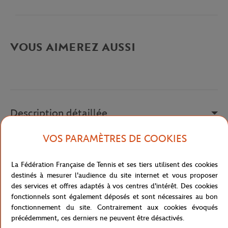
VOUS AIMEREZ AUSSI
Description détaillée
VOS PARAMÈTRES DE COOKIES
Chaussures avec logo Lotto sur le côté extérieur.
Référence :
210746-7FJ
La Fédération Française de Tennis et ses tiers utilisent des cookies
destinés à mesurer l'audience du site internet et vous proposer
des services et offres adaptés à vos centres d'intérêt. Des cookies
fonctionnels sont également déposés et sont nécessaires au bon
Caractéristiques
fonctionnement du site. Contrairement aux cookies évoqués
précédemment, ces derniers ne peuvent être désactivés.