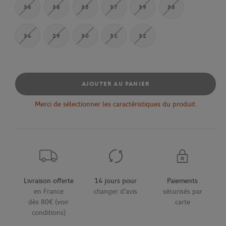
36
38
35
37
39
33
34
29
30
31
32
AJOUTER AU PANIER
Merci de sélectionner les caractéristiques du produit.
Livraison offerte
14 jours pour
Paiements
en France
changer d'avis
sécurisés par
dès 80€ (voir
carte
conditions)