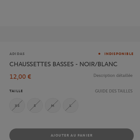
Marque
ADIDAS
INDISPONIBLE
CHAUSSETTES BASSES - NOIR/BLANC
12,00 €
Description détaillée
GUIDE DES TAILLES
TAILLE
XS
S
M
L
AJOUTER AU PANIER