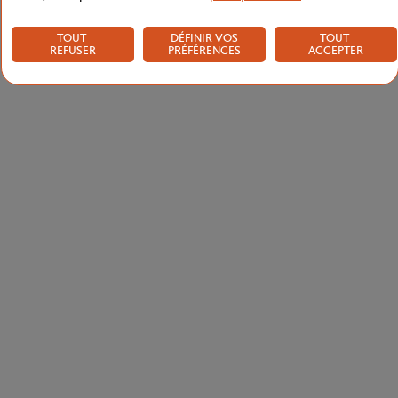
TOUT
DÉFINIR VOS
TOUT
REFUSER
PRÉFÉRENCES
ACCEPTER