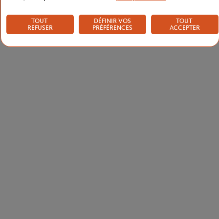
TOUT
DÉFINIR VOS
TOUT
REFUSER
PRÉFÉRENCES
ACCEPTER