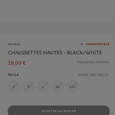
Marque
ADIDAS
INDISPONIBLE
CHAUSSETTES HAUTES - BLACK/WHITE
18,00 €
Description détaillée
GUIDE DES TAILLES
TAILLE
S
M
L
XL
XXL
AJOUTER AU PANIER