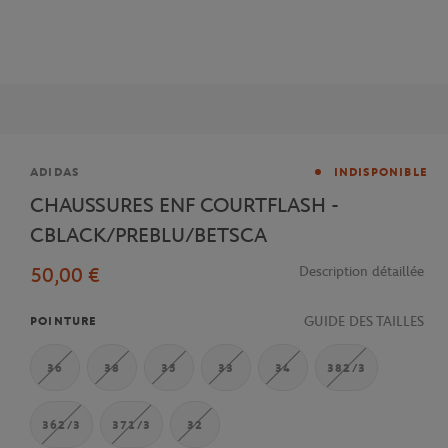
Marque
ADIDAS
INDISPONIBLE
CHAUSSURES ENF COURTFLASH -
CBLACK/PREBLU/BETSCA
50,00 €
Description détaillée
GUIDE DES TAILLES
POINTURE
36
38
35
33
34
382/3
362/3
371/3
32