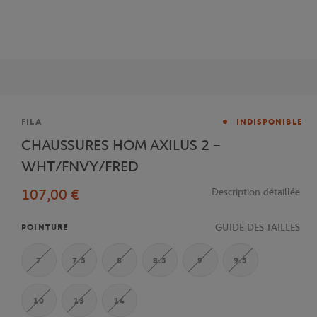
Marque
FILA
INDISPONIBLE
CHAUSSURES HOM AXILUS 2 –
WHT/FNVY/FRED
107,00 €
Description détaillée
GUIDE DES TAILLES
POINTURE
7
7.5
8
8.5
9
9.5
10
13
14