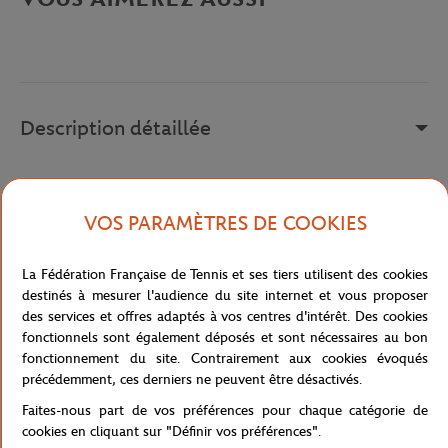
Description détaillée
CHAUSSURES
HOM AXILUS 2 – WHT/FNVY/FRED
Référence :
1TM00058-125
VOS PARAMÈTRES DE COOKIES
La Fédération Française de Tennis et ses tiers utilisent des cookies
Caractéristiques
destinés à mesurer l'audience du site internet et vous proposer
des services et offres adaptés à vos centres d'intérêt. Des cookies
fonctionnels sont également déposés et sont nécessaires au bon
fonctionnement du site. Contrairement aux cookies évoqués
précédemment, ces derniers ne peuvent être désactivés.
Livraison et retours
Faites-nous part de vos préférences pour chaque catégorie de
cookies en cliquant sur "Définir vos préférences".