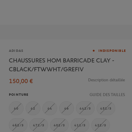
Marque
ADIDAS
INDISPONIBLE
CHAUSSURES HOM BARRICADE CLAY -
CBLACK/FTWWHT/GREFIV
150,00 €
Description détaillée
GUIDE DES TAILLES
POINTURE
40
42
44
46
442/3
451/3
462/3
471/3
402/3
411/3
422/3