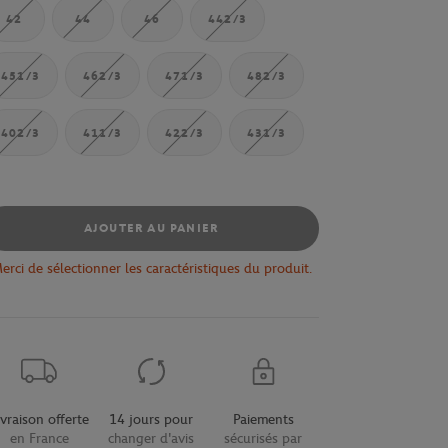
42
44
46
442/3
451/3
462/3
471/3
482/3
402/3
411/3
422/3
431/3
AJOUTER AU PANIER
erci de sélectionner les caractéristiques du produit.
ivraison offerte
14 jours pour
Paiements
en France
changer d'avis
sécurisés par