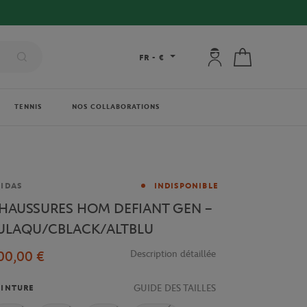
Mon compte : se co
Mon panier
FR
-
€
TENNIS
NOS COLLABORATIONS
rque
IDAS
INDISPONIBLE
HAUSSURES HOM DEFIANT GEN –
ULAQU/CBLACK/ALTBLU
00,00 €
Description détaillée
GUIDE DES TAILLES
INTURE