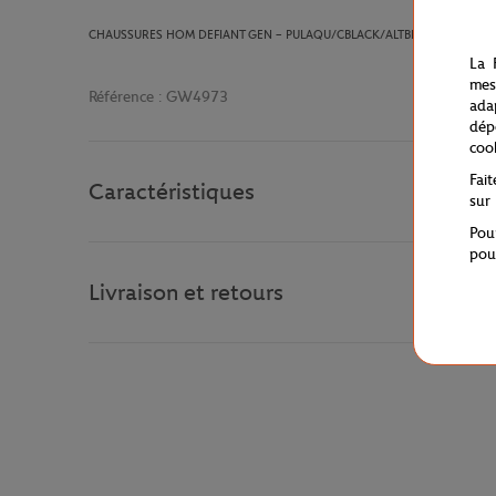
CHAUSSURES
HOM DEFIANT GEN
– PULAQU/CBLACK/ALTBLU
La 
mes
Référence :
GW4973
ada
dép
coo
Fai
Caractéristiques
sur
Pou
pou
Livraison et retours