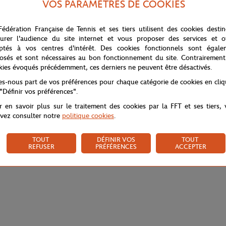
VOS PARAMÈTRES DE COOKIES
Fédération Française de Tennis et ses tiers utilisent des cookies desti
urer l'audience du site internet et vous proposer des services et of
ptés à vos centres d'intérêt. Des cookies fonctionnels sont égale
osés et sont nécessaires au bon fonctionnement du site. Contrairement
kies évoqués précédemment, ces derniers ne peuvent être désactivés.
tes-nous part de vos préférences pour chaque catégorie de cookies en cli
 "Définir vos préférences".
r en savoir plus sur le traitement des cookies par la FFT et ses tiers,
vez consulter notre
politique cookies
.
TOUT
DÉFINIR VOS
TOUT
REFUSER
PRÉFÉRENCES
ACCEPTER