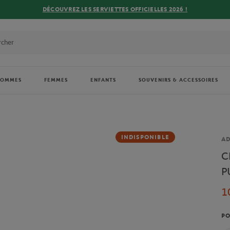
DÉCOUVREZ LES SERVIETTES OFFICIELLES 2026 !
HOMMES
FEMMES
ENFANTS
SOUVENIRS & ACCESSOIRES
INDISPONIBLE
Ma
AD
C
P
1
PO