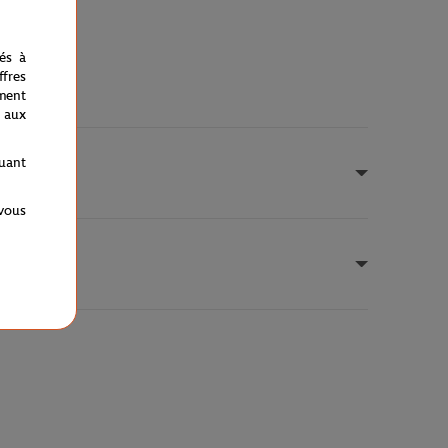
nés à
fres
ment
 aux
quant
 vous