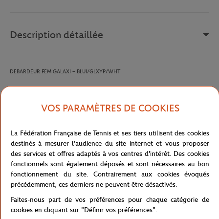
Description détaillée
DEBARDEUR
FEM GALAXI – BLUI/GLXYP/WHT
Référence :
TW118181-401
VOS PARAMÈTRES DE COOKIES
La Fédération Française de Tennis et ses tiers utilisent des cookies
Caractéristiques
destinés à mesurer l'audience du site internet et vous proposer
des services et offres adaptés à vos centres d'intérêt. Des cookies
fonctionnels sont également déposés et sont nécessaires au bon
fonctionnement du site. Contrairement aux cookies évoqués
précédemment, ces derniers ne peuvent être désactivés.
Livraison et retours
Faites-nous part de vos préférences pour chaque catégorie de
cookies en cliquant sur "Définir vos préférences".