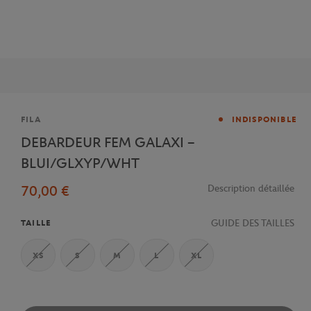
Marque
FILA
INDISPONIBLE
DEBARDEUR FEM GALAXI –
BLUI/GLXYP/WHT
70,00 €
Description détaillée
GUIDE DES TAILLES
TAILLE
XS
S
M
L
XL