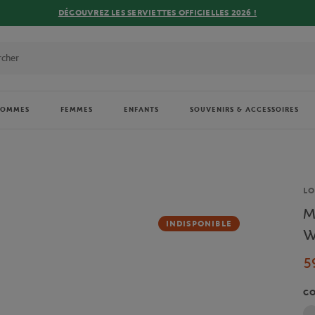
DÉCOUVREZ LES SERVIETTES OFFICIELLES 2026 !
HOMMES
FEMMES
ENFANTS
SOUVENIRS & ACCESSOIRES
Ma
L
M
INDISPONIBLE
W
5
C