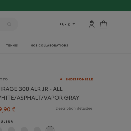
Mon compte : se co
Mon panier
FR
-
€
TENNIS
NOS COLLABORATIONS
rque
OTTO
INDISPONIBLE
IRAGE 300 ALR JR - ALL
HITE/ASPHALT/VAPOR GRAY
9,90 €
Description détaillée
OULEUR