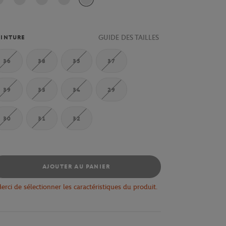
GUIDE DES TAILLES
INTURE
36
38
35
37
39
33
34
29
30
31
32
AJOUTER AU PANIER
erci de sélectionner les caractéristiques du produit.