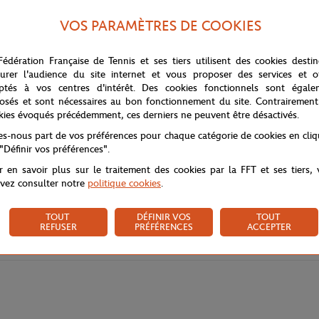
VOS PARAMÈTRES DE COOKIES
Fédération Française de Tennis et ses tiers utilisent des cookies desti
urer l'audience du site internet et vous proposer des services et of
ptés à vos centres d'intérêt. Des cookies fonctionnels sont égale
osés et sont nécessaires au bon fonctionnement du site. Contrairement
kies évoqués précédemment, ces derniers ne peuvent être désactivés.
tes-nous part de vos préférences pour chaque catégorie de cookies en cli
 "Définir vos préférences".
r en savoir plus sur le traitement des cookies par la FFT et ses tiers,
vez consulter notre
politique cookies
.
TOUT
DÉFINIR VOS
TOUT
REFUSER
PRÉFÉRENCES
ACCEPTER