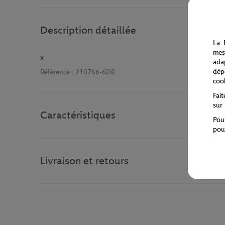
Description détaillée
La 
mes
x
ada
dép
Référence :
210746-6DB
coo
Fai
sur
Caractéristiques
Pou
pou
Livraison et retours