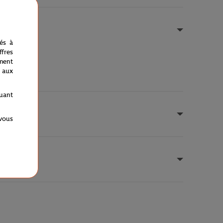
nés à
fres
ment
 aux
quant
 vous