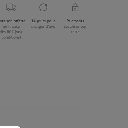
ivraison offerte
14 jours pour
Paiements
en France
changer d'avis
sécurisés par
dès 80€ (voir
carte
conditions)