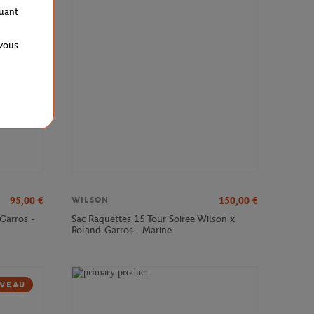
VEAU
quant
 vous
95,00
€
150,00
€
WILSON
Garros -
Sac Raquettes 15 Tour Soiree Wilson x
Roland-Garros - Marine
VEAU