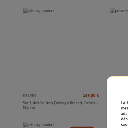
169,00
€
DELSEY
DELSEY
La 
Sac à dos Rolltop Delsey x Roland-Garros -
Sac à dos
Marine
Roland-Ga
mes
ada
dép
coo