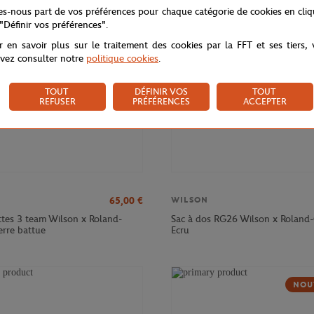
NOUVEAU
NOU
tes-nous part de vos préférences pour chaque catégorie de cookies en cli
 "Définir vos préférences".
r en savoir plus sur le traitement des cookies par la FFT et ses tiers,
vez consulter notre
politique cookies
.
TOUT
DÉFINIR VOS
TOUT
REFUSER
PRÉFÉRENCES
ACCEPTER
65,00
€
WILSON
ttes 3 team Wilson x Roland-
Sac à dos RG26 Wilson x Roland-
erre battue
Ecru
NOU