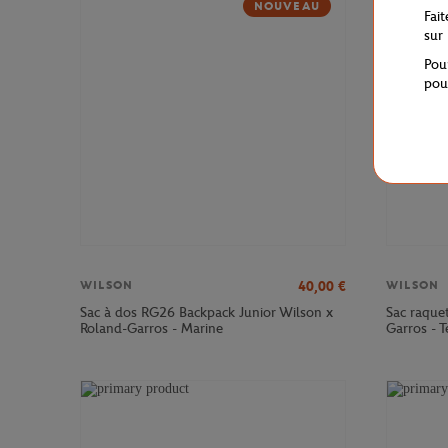
NOUVEAU
Fai
sur
Pou
pou
40,00
€
WILSON
WILSON
Sac à dos RG26 Backpack Junior Wilson x
Sac raque
Roland-Garros - Marine
Garros - T