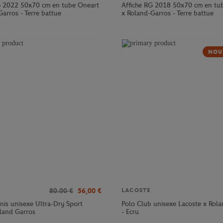
G 2022 50x70 cm en tube Oneart
Affiche RG 2018 50x70 cm en tu
arros - Terre battue
x Roland-Garros - Terre battue
NOU
80.00
€
56,00
€
LACOSTE
nnis unisexe Ultra-Dry Sport
Polo Club unisexe Lacoste x Rol
oland Garros
- Ecru