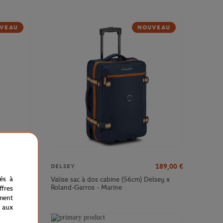
VEAU
NOUVEAU
379,00
€
189,00
€
DELSEY
nés à
sey x
Valise sac à dos cabine (56cm) Delsey x
Roland-Garros - Marine
fres
ment
 aux