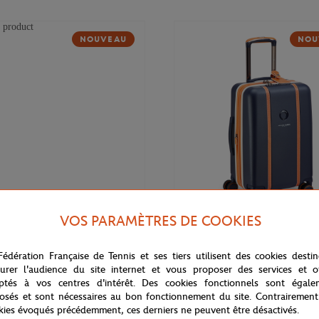
NOUVEAU
NOU
VOS PARAMÈTRES DE COOKIES
169,00
€
DELSEY
Fédération Française de Tennis et ses tiers utilisent des cookies desti
 Cadence Soft 14" Delsey x
Valise cabine Cadence (55cm) Del
rros - Marine
Roland-Garros - Marine
urer l'audience du site internet et vous proposer des services et of
ptés à vos centres d'intérêt. Des cookies fonctionnels sont égale
osés et sont nécessaires au bon fonctionnement du site. Contrairement
kies évoqués précédemment, ces derniers ne peuvent être désactivés.