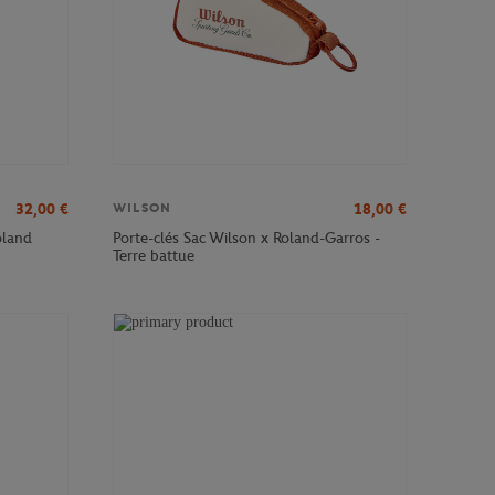
32,00
€
18,00
€
WILSON
oland
Porte-clés Sac Wilson x Roland-Garros -
Terre battue