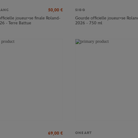
50,00
€
LANC
SIGG
officielle joueur•se finale Roland-
Gourde officielle joueur•se Rola
26 - Terre Battue
2026 - 750 ml
69,00
€
ONEART