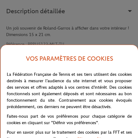
Description détaillée
Un joli souvenir de Roland-Garros à afficher dans votre intérieur !
Dimensions 15 x 21 cm.
Référence :
RPPU5123-MLT-TU
VOS PARAMÈTRES DE COOKIES
Caractéristiques
La Fédération Française de Tennis et ses tiers utilisent des cookies
destinés à mesurer l'audience du site internet et vous proposer
des services et offres adaptés à vos centres d'intérêt. Des cookies
fonctionnels sont également déposés et sont nécessaires au bon
Livraison et retours
fonctionnement du site. Contrairement aux cookies évoqués
précédemment, ces derniers ne peuvent être désactivés.
Faites-nous part de vos préférences pour chaque catégorie de
cookies en cliquant sur "Définir vos préférences".
Pour en savoir plus sur le traitement des cookies par la FFT et ses