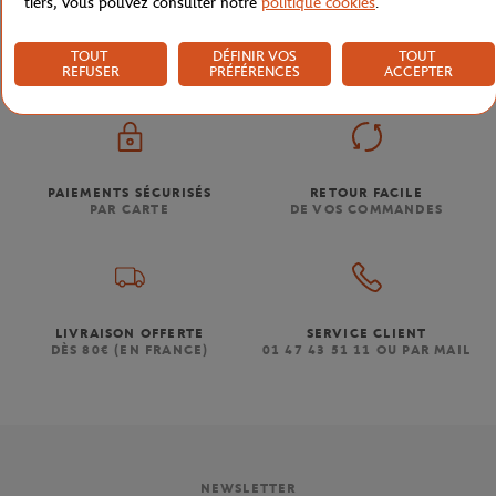
tiers, vous pouvez consulter notre
politique cookies
.
Boutique
Concession
Photo Gauff 1/2 Finale 21x29.
Accueil
TOUT
DÉFINIR VOS
TOUT
REFUSER
PRÉFÉRENCES
ACCEPTER
PAIEMENTS SÉCURISÉS
RETOUR FACILE
PAR CARTE
DE VOS COMMANDES
LIVRAISON OFFERTE
SERVICE CLIENT
DÈS 80€ (EN FRANCE)
01 47 43 51 11 OU PAR MAIL
NEWSLETTER